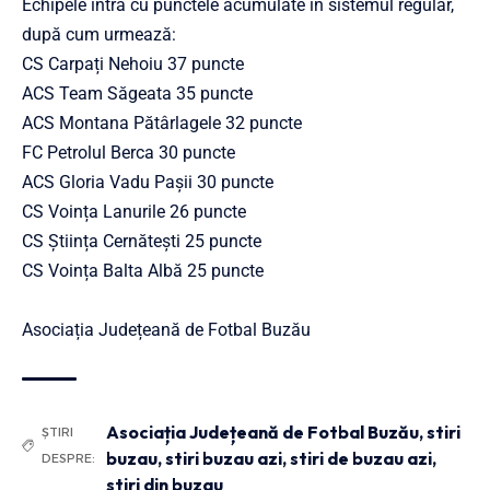
Echipele intră cu punctele acumulate în sistemul regular,
după cum urmează:
CS Carpați Nehoiu 37 puncte
ACS Team Săgeata 35 puncte
ACS Montana Pătârlagele 32 puncte
FC Petrolul Berca 30 puncte
ACS Gloria Vadu Pașii 30 puncte
CS Voința Lanurile 26 puncte
CS Știința Cernătești 25 puncte
CS Voința Balta Albă 25 puncte
Asociația Județeană de Fotbal Buzău
Asociația Județeană de Fotbal Buzău
,
stiri
ȘTIRI
buzau
,
stiri buzau azi
,
stiri de buzau azi
,
DESPRE:
stiri din buzau