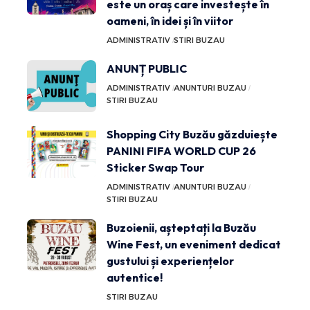
este un oraș care investește în
oameni, în idei și în viitor
ADMINISTRATIV
STIRI BUZAU
ANUNȚ PUBLIC
ADMINISTRATIV
ANUNTURI BUZAU
STIRI BUZAU
Shopping City Buzău găzduiește
PANINI FIFA WORLD CUP 26
Sticker Swap Tour
ADMINISTRATIV
ANUNTURI BUZAU
STIRI BUZAU
Buzoienii, așteptați la Buzău
Wine Fest, un eveniment dedicat
gustului și experiențelor
autentice!
STIRI BUZAU