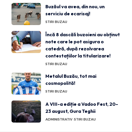
Buzăul va avea, din nou, un
serviciu de ecarisaj!
STIRI BUZAU
Încă 8 dascăli buzoieni au obținut
note care le pot asigura o
catedră, după rezolvarea
contestațiilor la titularizare!
STIRI BUZAU
Metalul Buzău, tot mai
cosmopolită!
STIRI BUZAU
A VIII-a ediție a Vadoo Fest, 20–
23 august, Gura Teghii
ADMINISTRATIV
STIRI BUZAU