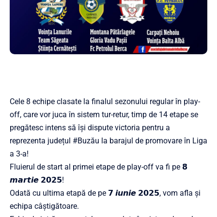
Cele 8 echipe clasate la finalul sezonului regular în play-
off, care vor juca în sistem tur-retur, timp de 14 etape se
pregătesc intens să își dispute victoria pentru a
reprezenta județul #Buzău la barajul de promovare în Liga
a 3-a!
Fluierul de start al primei etape de play-off va fi pe 𝟴
𝙢𝙖𝙧𝙩𝙞𝙚 𝟮𝟬𝟮𝟱!
Odată cu ultima etapă de pe 𝟳 𝙞𝙪𝙣𝙞𝙚 𝟮𝟬𝟮𝟱, vom afla și
echipa câștigătoare.