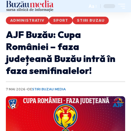
Aa
ADMINISTRATIV
SPORT
STIRI BUZAU
AJF Buzău: Cupa
României – faza
județeană Buzău intră în
faza semifinalelor!
7 MAI 2026
DE
STIRI BUZAU MEDIA