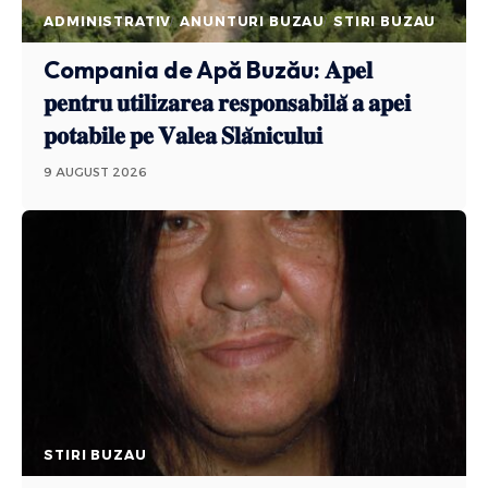
ADMINISTRATIV
ANUNTURI BUZAU
STIRI BUZAU
Compania de Apă Buzău: 𝐀𝐩𝐞𝐥
𝐩𝐞𝐧𝐭𝐫𝐮 𝐮𝐭𝐢𝐥𝐢𝐳𝐚𝐫𝐞𝐚 𝐫𝐞𝐬𝐩𝐨𝐧𝐬𝐚𝐛𝐢𝐥𝐚̆ 𝐚 𝐚𝐩𝐞𝐢
𝐩𝐨𝐭𝐚𝐛𝐢𝐥𝐞 𝐩𝐞 𝐕𝐚𝐥𝐞𝐚 𝐒𝐥𝐚̆𝐧𝐢𝐜𝐮𝐥𝐮𝐢
9 AUGUST 2026
STIRI BUZAU