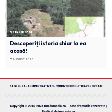
STIRI BUZAU
Descoperiți istoria chiar la ea
acasă!
7 AUGUST 2026
STIRI BUZAU
ADMINISTRATIV
ANUNȚURI
VIDEO
POLITICA
REPORTAJE
Copyright © 2015-2024 Buzăumedia.ro | Toate drepturile rezervate |
Realizat de
impresia.ro