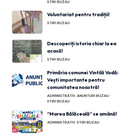
STIRI BUZAU
Voluntariat pentru tradiții!
STIRI BUZAU
Descoperiți istoria chiar la ea
acasă!
STIRI BUZAU
Primăria comunei Vintilă Vodă:
Vești importante pentru
comunitatea noastră!
ADMINISTRATIV
ANUNTURI BUZAU
STIRI BUZAU
”Marea Bălăceală” se amână!
ADMINISTRATIV
STIRI BUZAU