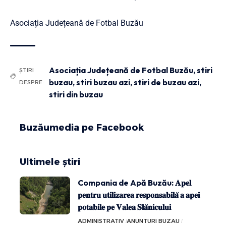
Asociația Județeană de Fotbal Buzău
Asociația Județeană de Fotbal Buzău
,
stiri
ȘTIRI
buzau
,
stiri buzau azi
,
stiri de buzau azi
,
DESPRE:
stiri din buzau
Buzăumedia pe Facebook
Ultimele știri
Compania de Apă Buzău: 𝐀𝐩𝐞𝐥
𝐩𝐞𝐧𝐭𝐫𝐮 𝐮𝐭𝐢𝐥𝐢𝐳𝐚𝐫𝐞𝐚 𝐫𝐞𝐬𝐩𝐨𝐧𝐬𝐚𝐛𝐢𝐥𝐚̆ 𝐚 𝐚𝐩𝐞𝐢
𝐩𝐨𝐭𝐚𝐛𝐢𝐥𝐞 𝐩𝐞 𝐕𝐚𝐥𝐞𝐚 𝐒𝐥𝐚̆𝐧𝐢𝐜𝐮𝐥𝐮𝐢
ADMINISTRATIV
ANUNTURI BUZAU