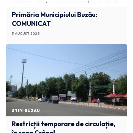
ADMINISTRATIV
ANUNTURI BUZAU
STIRI BUZAU
Primăria Municipiului Buzău:
COMUNICAT
5 AUGUST 2026
STIRI BUZAU
Restricții temporare de circulație,
în zona Crâng!