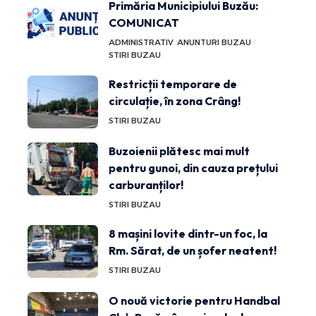
Primăria Municipiului Buzău:
COMUNICAT
ADMINISTRATIV
ANUNTURI BUZAU
STIRI BUZAU
Restricții temporare de
circulație, în zona Crâng!
STIRI BUZAU
Buzoienii plătesc mai mult
pentru gunoi, din cauza prețului
carburanților!
STIRI BUZAU
8 mașini lovite dintr-un foc, la
Rm. Sărat, de un șofer neatent!
STIRI BUZAU
O nouă victorie pentru Handbal