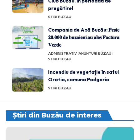
Club Buzău, în perioada de
pregătire!
STIRI BUZAU
Compania de Apă Buzău: 𝐏𝐞𝐬𝐭𝐞
𝟐𝟎.𝟎𝟎𝟎 𝐝𝐞 𝐛𝐮𝐳𝐨𝐢𝐞𝐧𝐢 𝐚𝐮 𝐚𝐥𝐞𝐬 𝐅𝐚𝐜𝐭𝐮𝐫𝐚
𝐕𝐞𝐫𝐝𝐞
ADMINISTRATIV
ANUNTURI BUZAU
STIRI BUZAU
Incendiu de vegetație în satul
Oratia, comuna Podgoria
STIRI BUZAU
Știri din Buzău de interes