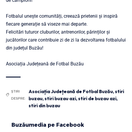
de campioni!
Fotbalul unește comunități, creează prietenii și inspiră
fiecare generație să viseze mai departe.
Felicitări tuturor cluburilor, antrenorilor, părinților și
jucătorilor care contribuie zi de zi la dezvoltarea fotbalului
din județul Buzău!
Asociația Județeană de Fotbal Buzău
Asociația Județeană de Fotbal Buzău
,
stiri
ȘTIRI
buzau
,
stiri buzau azi
,
stiri de buzau azi
,
DESPRE:
stiri din buzau
Buzăumedia pe Facebook