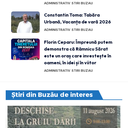
ADMINISTRATIV
STIRI BUZAU
Constantin Toma: Tabăra
Urbană, Vacanța de vară 2026
ADMINISTRATIV
STIRI BUZAU
Florin Ceparu: Împreună putem
demonstra că Râmnicu Sărat
este un oraș care investește în
oameni, în idei și în viitor
ADMINISTRATIV
STIRI BUZAU
Știri din Buzău de interes