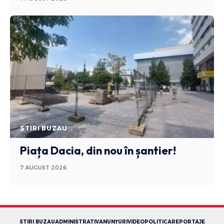
STIRI BUZAU
Piața Dacia, din nou în șantier!
7 AUGUST 2026
STIRI BUZAU
ADMINISTRATIV
ANUNȚURI
VIDEO
POLITICA
REPORTAJE