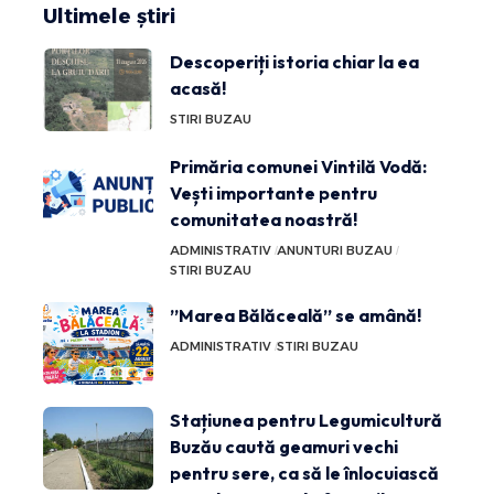
Ultimele știri
Descoperiți istoria chiar la ea
acasă!
STIRI BUZAU
Primăria comunei Vintilă Vodă:
Vești importante pentru
comunitatea noastră!
ADMINISTRATIV
ANUNTURI BUZAU
STIRI BUZAU
”Marea Bălăceală” se amână!
ADMINISTRATIV
STIRI BUZAU
Stațiunea pentru Legumicultură
Buzău caută geamuri vechi
pentru sere, ca să le înlocuiască