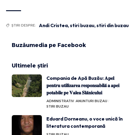
Andi Cristea
,
stiri buzau
,
stiri din buzau
ȘTIRI DESPRE:
Buzăumedia pe Facebook
Ultimele știri
Compania de Apă Buzău: 𝐀𝐩𝐞𝐥
𝐩𝐞𝐧𝐭𝐫𝐮 𝐮𝐭𝐢𝐥𝐢𝐳𝐚𝐫𝐞𝐚 𝐫𝐞𝐬𝐩𝐨𝐧𝐬𝐚𝐛𝐢𝐥𝐚̆ 𝐚 𝐚𝐩𝐞𝐢
𝐩𝐨𝐭𝐚𝐛𝐢𝐥𝐞 𝐩𝐞 𝐕𝐚𝐥𝐞𝐚 𝐒𝐥𝐚̆𝐧𝐢𝐜𝐮𝐥𝐮𝐢
ADMINISTRATIV
ANUNTURI BUZAU
STIRI BUZAU
Eduard Dorneanu, o voce unică în
literatura contemporană
STIRI BUZAU