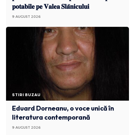
𝐩𝐨𝐭𝐚𝐛𝐢𝐥𝐞 𝐩𝐞 𝐕𝐚𝐥𝐞𝐚 𝐒𝐥𝐚̆𝐧𝐢𝐜𝐮𝐥𝐮𝐢
9 AUGUST 2026
STIRI BUZAU
Eduard Dorneanu, o voce unică în
literatura contemporană
9 AUGUST 2026