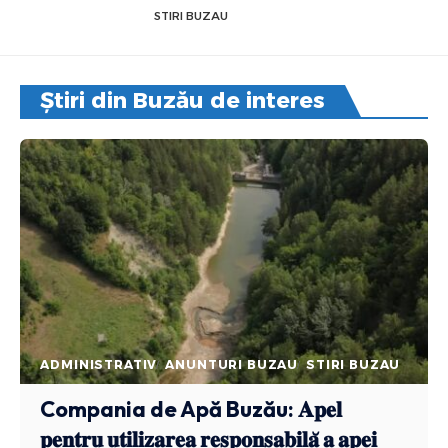
STIRI BUZAU
Știri din Buzău de interes
ADMINISTRATIV
ANUNTURI BUZAU
STIRI BUZAU
Compania de Apă Buzău: 𝐀𝐩𝐞𝐥
𝐩𝐞𝐧𝐭𝐫𝐮 𝐮𝐭𝐢𝐥𝐢𝐳𝐚𝐫𝐞𝐚 𝐫𝐞𝐬𝐩𝐨𝐧𝐬𝐚𝐛𝐢𝐥𝐚̆ 𝐚 𝐚𝐩𝐞𝐢