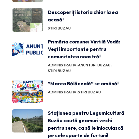
Descoperiți istoria chiar la ea
acasă!
STIRI BUZAU
Primăria comunei Vintilă Vodă:
Vești importante pentru
comunitatea noastră!
ADMINISTRATIV
ANUNTURI BUZAU
STIRI BUZAU
”Marea Bălăceală” se amână!
ADMINISTRATIV
STIRI BUZAU
Stațiunea pentru Legumicultură
Buzău caută geamuri vechi
pentru sere, ca să le înlocuiască
pe cele sparte de furtuni!