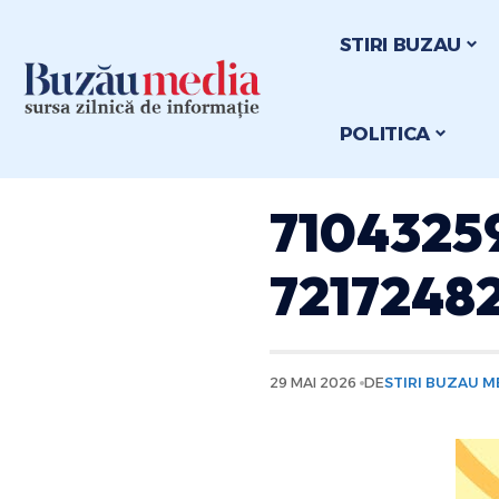
STIRI BUZAU
POLITICA
7104325
7217248
29 MAI 2026
DE
STIRI BUZAU M