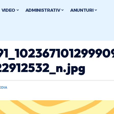
VIDEO
ADMINISTRATIV
ANUNTURI
91_10236710129990
22912532_n.jpg
EDIA