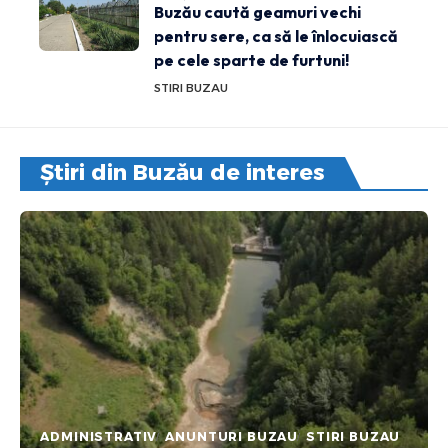
Buzău caută geamuri vechi
pentru sere, ca să le înlocuiască
pe cele sparte de furtuni!
STIRI BUZAU
Știri din Buzău de interes
ADMINISTRATIV
ANUNTURI BUZAU
STIRI BUZAU