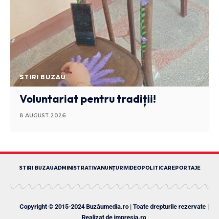
STIRI BUZAU
Voluntariat pentru tradiții!
8 AUGUST 2026
STIRI BUZAU
ADMINISTRATIV
ANUNȚURI
VIDEO
POLITICA
REPORTAJE
Copyright © 2015-2024 Buzăumedia.ro | Toate drepturile rezervate |
Realizat de
impresia.ro