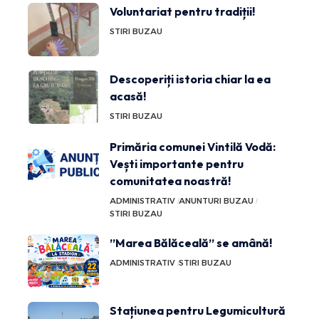
Voluntariat pentru tradiții!
STIRI BUZAU
Descoperiți istoria chiar la ea
acasă!
STIRI BUZAU
Primăria comunei Vintilă Vodă:
Vești importante pentru
comunitatea noastră!
ADMINISTRATIV
ANUNTURI BUZAU
STIRI BUZAU
”Marea Bălăceală” se amână!
ADMINISTRATIV
STIRI BUZAU
Stațiunea pentru Legumicultură