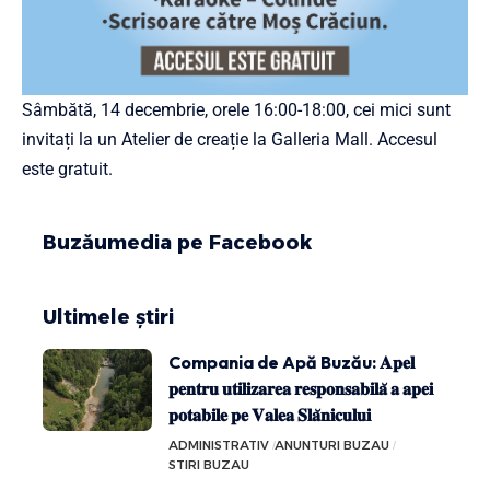
Sâmbătă, 14 decembrie, orele 16:00-18:00, cei mici sunt
invitați la un Atelier de creație la Galleria Mall. Accesul
este gratuit.
Buzăumedia pe Facebook
Ultimele știri
Compania de Apă Buzău: 𝐀𝐩𝐞𝐥
𝐩𝐞𝐧𝐭𝐫𝐮 𝐮𝐭𝐢𝐥𝐢𝐳𝐚𝐫𝐞𝐚 𝐫𝐞𝐬𝐩𝐨𝐧𝐬𝐚𝐛𝐢𝐥𝐚̆ 𝐚 𝐚𝐩𝐞𝐢
𝐩𝐨𝐭𝐚𝐛𝐢𝐥𝐞 𝐩𝐞 𝐕𝐚𝐥𝐞𝐚 𝐒𝐥𝐚̆𝐧𝐢𝐜𝐮𝐥𝐮𝐢
ADMINISTRATIV
ANUNTURI BUZAU
STIRI BUZAU