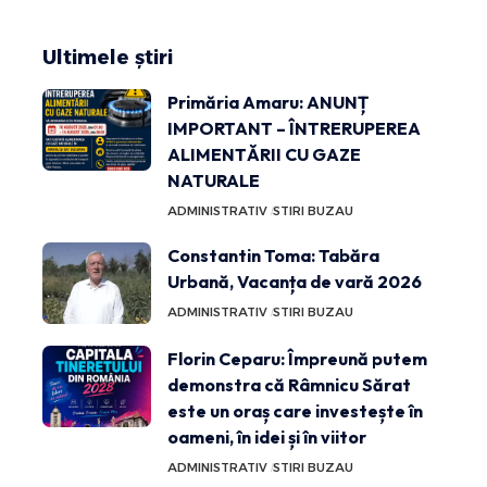
Ultimele știri
Primăria Amaru: ANUNȚ
IMPORTANT – ÎNTRERUPEREA
ALIMENTĂRII CU GAZE
NATURALE
ADMINISTRATIV
STIRI BUZAU
Constantin Toma: Tabăra
Urbană, Vacanța de vară 2026
ADMINISTRATIV
STIRI BUZAU
Florin Ceparu: Împreună putem
demonstra că Râmnicu Sărat
este un oraș care investește în
oameni, în idei și în viitor
ADMINISTRATIV
STIRI BUZAU