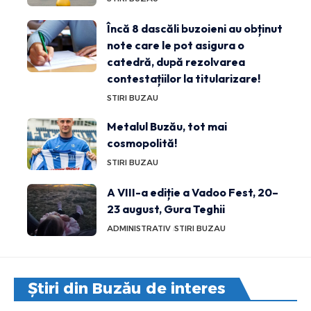
Încă 8 dascăli buzoieni au obținut
note care le pot asigura o
catedră, după rezolvarea
contestațiilor la titularizare!
STIRI BUZAU
Metalul Buzău, tot mai
cosmopolită!
STIRI BUZAU
A VIII-a ediție a Vadoo Fest, 20–
23 august, Gura Teghii
ADMINISTRATIV
STIRI BUZAU
Știri din Buzău de interes