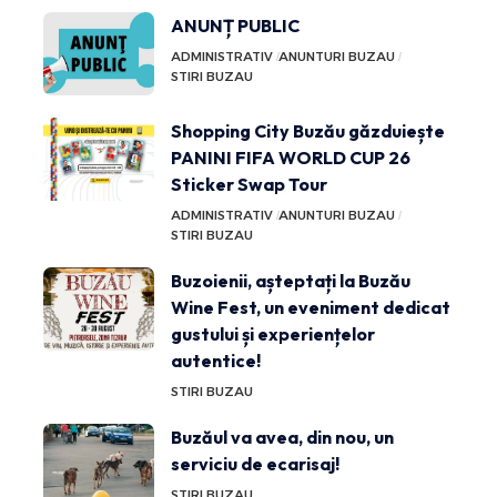
ANUNȚ PUBLIC
ADMINISTRATIV
ANUNTURI BUZAU
STIRI BUZAU
Shopping City Buzău găzduiește
PANINI FIFA WORLD CUP 26
Sticker Swap Tour
ADMINISTRATIV
ANUNTURI BUZAU
STIRI BUZAU
Buzoienii, așteptați la Buzău
Wine Fest, un eveniment dedicat
gustului și experiențelor
autentice!
STIRI BUZAU
Buzăul va avea, din nou, un
serviciu de ecarisaj!
STIRI BUZAU