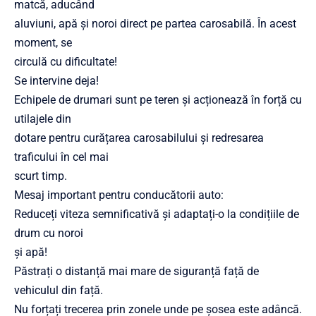
matcă, aducând
aluviuni, apă și noroi direct pe partea carosabilă. În acest
moment, se
circulă cu dificultate!
Se intervine deja!
Echipele de drumari sunt pe teren și acționează în forță cu
utilajele din
dotare pentru curățarea carosabilului și redresarea
traficului în cel mai
scurt timp.
Mesaj important pentru conducătorii auto:
Reduceți viteza semnificativă și adaptați-o la condițiile de
drum cu noroi
și apă!
Păstrați o distanță mai mare de siguranță față de
vehiculul din față.
Nu forțați trecerea prin zonele unde pe șosea este adâncă.