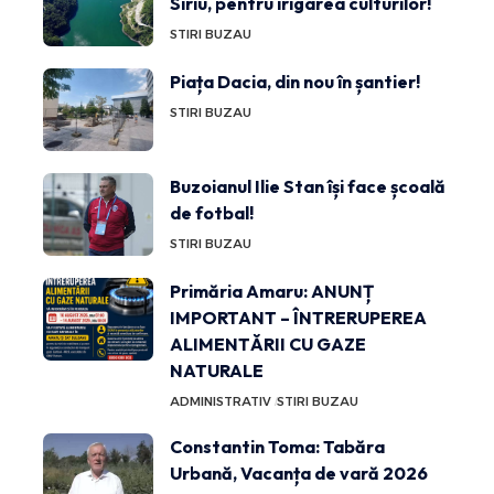
Siriu, pentru irigarea culturilor!
STIRI BUZAU
Piața Dacia, din nou în șantier!
STIRI BUZAU
Buzoianul Ilie Stan își face școală
de fotbal!
STIRI BUZAU
Primăria Amaru: ANUNȚ
IMPORTANT – ÎNTRERUPEREA
ALIMENTĂRII CU GAZE
NATURALE
ADMINISTRATIV
STIRI BUZAU
Constantin Toma: Tabăra
Urbană, Vacanța de vară 2026