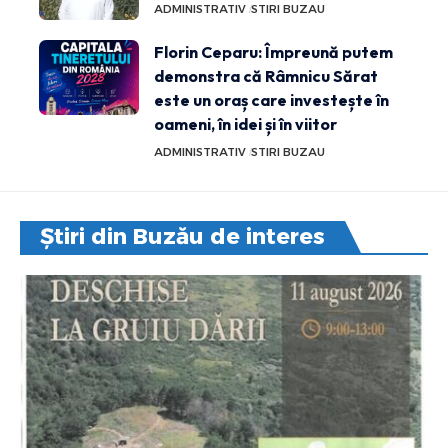
ADMINISTRATIV
STIRI BUZAU
Florin Ceparu: Împreună putem
demonstra că Râmnicu Sărat
este un oraș care investește în
oameni, în idei și în viitor
ADMINISTRATIV
STIRI BUZAU
Știri din Buzău de interes