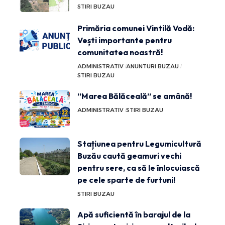
STIRI BUZAU
Primăria comunei Vintilă Vodă:
Vești importante pentru
comunitatea noastră!
ADMINISTRATIV
ANUNTURI BUZAU
STIRI BUZAU
”Marea Bălăceală” se amână!
ADMINISTRATIV
STIRI BUZAU
Stațiunea pentru Legumicultură
Buzău caută geamuri vechi
pentru sere, ca să le înlocuiască
pe cele sparte de furtuni!
STIRI BUZAU
Apă suficientă în barajul de la