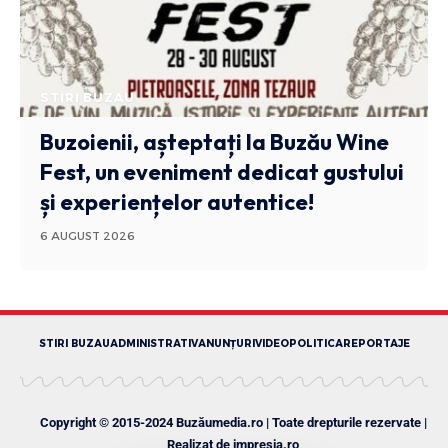
STIRI BUZAU
Buzoienii, așteptați la Buzău Wine
Fest, un eveniment dedicat gustului
și experiențelor autentice!
6 AUGUST 2026
STIRI BUZAU
ADMINISTRATIV
ANUNȚURI
VIDEO
POLITICA
REPORTAJE
Copyright © 2015-2024 Buzăumedia.ro | Toate drepturile rezervate |
Realizat de
impresia.ro