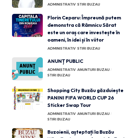
ADMINISTRATIV
STIRI BUZAU
Florin Ceparu: Împreună putem
demonstra că Râmnicu Sărat
este un oraș care investește în
oameni, în idei și în viitor
ADMINISTRATIV
STIRI BUZAU
ANUNȚ PUBLIC
ADMINISTRATIV
ANUNTURI BUZAU
STIRI BUZAU
Shopping City Buzău găzduiește
PANINI FIFA WORLD CUP 26
Sticker Swap Tour
ADMINISTRATIV
ANUNTURI BUZAU
STIRI BUZAU
Buzoienii, așteptați la Buzău