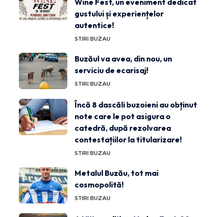
Wine Fest, un eveniment dedicat
gustului și experiențelor
autentice!
STIRI BUZAU
Buzăul va avea, din nou, un
serviciu de ecarisaj!
STIRI BUZAU
Încă 8 dascăli buzoieni au obținut
note care le pot asigura o
catedră, după rezolvarea
contestațiilor la titularizare!
STIRI BUZAU
Metalul Buzău, tot mai
cosmopolită!
STIRI BUZAU