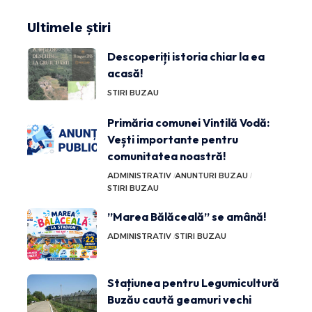
Ultimele știri
Descoperiți istoria chiar la ea
acasă!
STIRI BUZAU
Primăria comunei Vintilă Vodă:
Vești importante pentru
comunitatea noastră!
ADMINISTRATIV
ANUNTURI BUZAU
STIRI BUZAU
”Marea Bălăceală” se amână!
ADMINISTRATIV
STIRI BUZAU
Stațiunea pentru Legumicultură
Buzău caută geamuri vechi