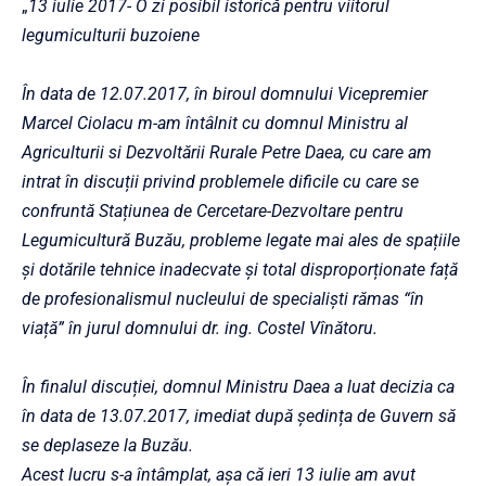
„
13 iulie 2017- O zi posibil istorică pentru viitorul
legumiculturii buzoiene
În data de 12.07.2017, în biroul domnului Vicepremier
Marcel Ciolacu m-am întâlnit cu domnul Ministru al
Agriculturii si Dezvoltării Rurale Petre Daea, cu care am
intrat în discuții privind problemele dificile cu care se
confruntă Stațiunea de Cercetare-Dezvoltare pentru
Legumicultură Buzău, probleme legate mai ales de spațiile
și dotările tehnice inadecvate și total disproporționate față
de profesio
nalismul nucleului de specialiști rămas “în
viață” în jurul domnului dr. ing. Costel Vînătoru.
În finalul discuției, domnul Ministru Daea a luat decizia ca
în data de 13.07.2017, imediat după ședința de Guvern să
se deplaseze la Buzău.
Acest lucru s-a întâmplat, așa că ieri 13 iulie am avut