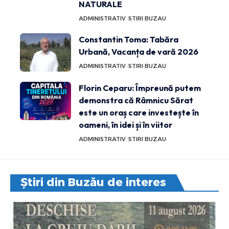
NATURALE
ADMINISTRATIV
STIRI BUZAU
Constantin Toma: Tabăra
Urbană, Vacanța de vară 2026
ADMINISTRATIV
STIRI BUZAU
Florin Ceparu: Împreună putem
demonstra că Râmnicu Sărat
este un oraș care investește în
oameni, în idei și în viitor
ADMINISTRATIV
STIRI BUZAU
Știri din Buzău de interes