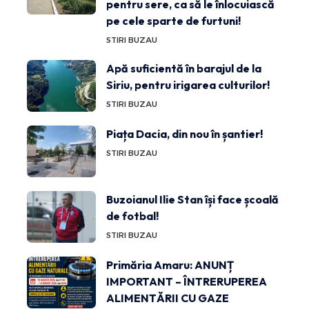
pentru sere, ca să le înlocuiască
pe cele sparte de furtuni!
STIRI BUZAU
Apă suficientă în barajul de la
Siriu, pentru irigarea culturilor!
STIRI BUZAU
Piața Dacia, din nou în șantier!
STIRI BUZAU
Buzoianul Ilie Stan își face școală
de fotbal!
STIRI BUZAU
Primăria Amaru: ANUNȚ
IMPORTANT – ÎNTRERUPEREA
ALIMENTĂRII CU GAZE