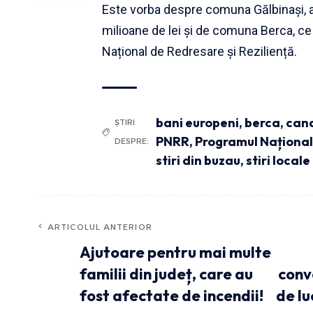
Este vorba despre comuna Gălbinași, al 
milioane de lei și de comuna Berca, ce 
Național de Redresare și Reziliență.
bani europeni
,
berca
,
cana
ȘTIRI
PNRR
,
Programul Național 
DESPRE:
stiri din buzau
,
stiri locale
ARTICOLUL ANTERIOR
Ajutoare pentru mai multe
familii din județ, care au
convo
fost afectate de incendii!
de lu