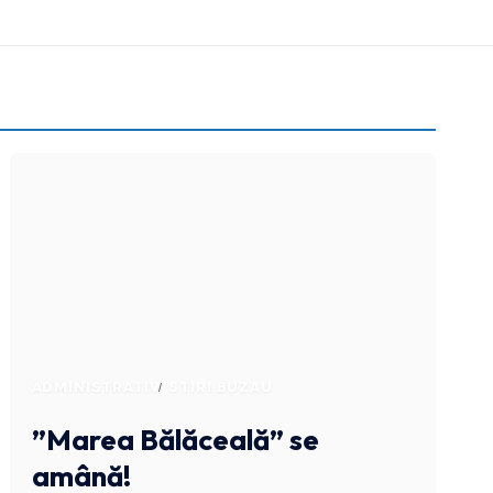
ADMINISTRATIV
STIRI BUZAU
”Marea Bălăceală” se
amână!