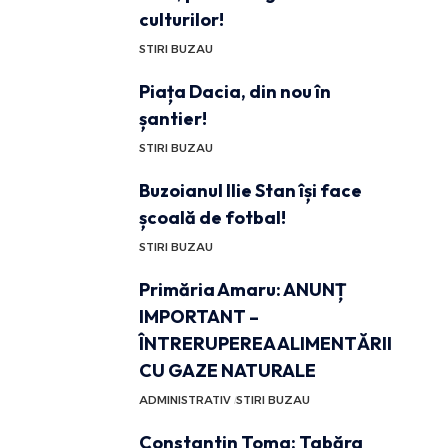
culturilor!
STIRI BUZAU
Piața Dacia, din nou în
șantier!
STIRI BUZAU
Buzoianul Ilie Stan își face
școală de fotbal!
STIRI BUZAU
Primăria Amaru: ANUNȚ
IMPORTANT –
ÎNTRERUPEREA ALIMENTĂRII
CU GAZE NATURALE
ADMINISTRATIV
STIRI BUZAU
Constantin Toma: Tabăra