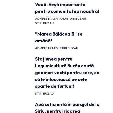
Vodă: Vești importante
pentru comunitatea noastră!
ADMINISTRATIV
ANUNTURI BUZAU
STIRI BUZAU
”Marea Bălăceală” se
amână!
ADMINISTRATIV
STIRI BUZAU
Stațiunea pentru
Legumicultură Buzău caută
geamuri vechi pentru sere, ca
să le înlocuiască pe cele
sparte de furtuni!
STIRI BUZAU
Apă suficientă în barajul de la
Siriu, pentru irigarea