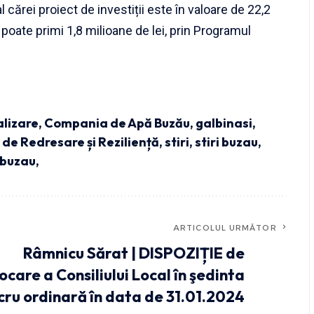
cărei proiect de investiții este în valoare de 22,2
poate primi 1,8 milioane de lei, prin Programul
lizare
,
Compania de Apă Buzău
,
galbinasi
,
de Redresare și Reziliență
,
stiri
,
stiri buzau
,
 buzau,
ARTICOLUL URMĂTOR
Râmnicu Sărat | DISPOZIȚIE de
care a Consiliului Local în şedinta
cru ordinară în data de 31.01.2024