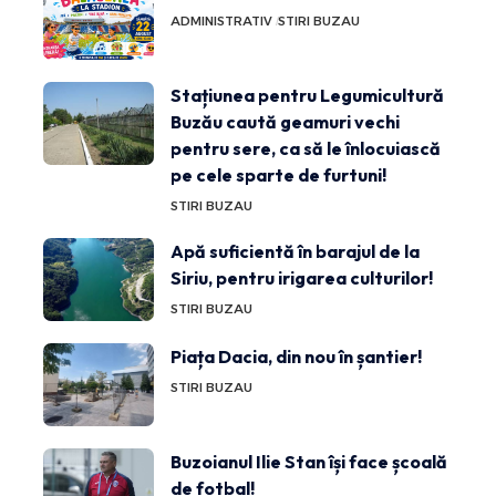
ADMINISTRATIV
STIRI BUZAU
Stațiunea pentru Legumicultură
Buzău caută geamuri vechi
pentru sere, ca să le înlocuiască
pe cele sparte de furtuni!
STIRI BUZAU
Apă suficientă în barajul de la
Siriu, pentru irigarea culturilor!
STIRI BUZAU
Piața Dacia, din nou în șantier!
STIRI BUZAU
Buzoianul Ilie Stan își face școală
de fotbal!