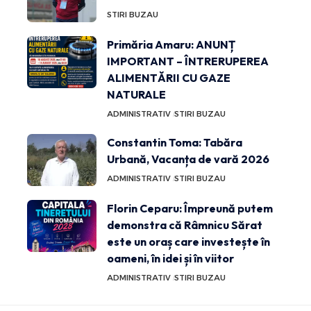
STIRI BUZAU
Primăria Amaru: ANUNȚ
IMPORTANT – ÎNTRERUPEREA
ALIMENTĂRII CU GAZE
NATURALE
ADMINISTRATIV
STIRI BUZAU
Constantin Toma: Tabăra
Urbană, Vacanța de vară 2026
ADMINISTRATIV
STIRI BUZAU
Florin Ceparu: Împreună putem
demonstra că Râmnicu Sărat
este un oraș care investește în
oameni, în idei și în viitor
ADMINISTRATIV
STIRI BUZAU