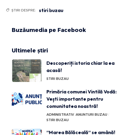
stiri buzau
ȘTIRI DESPRE:
Buzăumedia pe Facebook
Ultimele știri
Descoperiți istoria chiar la ea
acasă!
STIRI BUZAU
Primăria comunei Vintilă Vodă:
Vești importante pentru
comunitatea noastră!
ADMINISTRATIV
ANUNTURI BUZAU
STIRI BUZAU
”Marea Bălăceală” se amână!