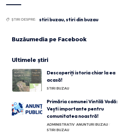
stiri buzau
,
stiri din buzau
ȘTIRI DESPRE:
Buzăumedia pe Facebook
Ultimele știri
Descoperiți istoria chiar la ea
acasă!
STIRI BUZAU
Primăria comunei Vintilă Vodă:
Vești importante pentru
comunitatea noastră!
ADMINISTRATIV
ANUNTURI BUZAU
STIRI BUZAU