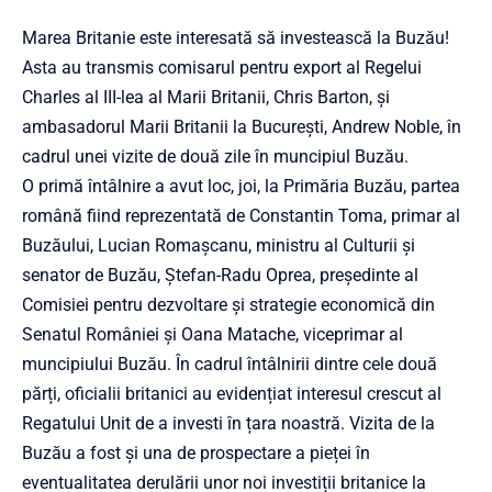
Marea Britanie este interesată să investească la Buzău!
Asta au transmis comisarul pentru export al Regelui
Charles al III-lea al Marii Britanii, Chris Barton, și
ambasadorul Marii Britanii la București, Andrew Noble, în
cadrul unei vizite de două zile în muncipiul Buzău.
O primă întâlnire a avut loc, joi, la Primăria Buzău, partea
română fiind reprezentată de Constantin Toma, primar al
Buzăului, Lucian Romașcanu, ministru al Culturii și
senator de Buzău, Ștefan-Radu Oprea, președinte al
Comisiei pentru dezvoltare și strategie economică din
Senatul României și Oana Matache, viceprimar al
muncipiului Buzău. În cadrul întâlnirii dintre cele două
părți, oficialii britanici au evidențiat interesul crescut al
Regatului Unit de a investi în țara noastră. Vizita de la
Buzău a fost și una de prospectare a pieței în
eventualitatea derulării unor noi investiții britanice la