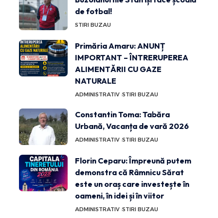
de fotbal!
STIRI BUZAU
Primăria Amaru: ANUNȚ
IMPORTANT – ÎNTRERUPEREA
ALIMENTĂRII CU GAZE
NATURALE
ADMINISTRATIV
STIRI BUZAU
Constantin Toma: Tabăra
Urbană, Vacanța de vară 2026
ADMINISTRATIV
STIRI BUZAU
Florin Ceparu: Împreună putem
demonstra că Râmnicu Sărat
este un oraș care investește în
oameni, în idei și în viitor
ADMINISTRATIV
STIRI BUZAU