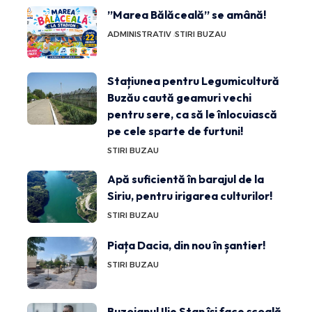
”Marea Bălăceală” se amână!
ADMINISTRATIV
STIRI BUZAU
Stațiunea pentru Legumicultură
Buzău caută geamuri vechi
pentru sere, ca să le înlocuiască
pe cele sparte de furtuni!
STIRI BUZAU
Apă suficientă în barajul de la
Siriu, pentru irigarea culturilor!
STIRI BUZAU
Piața Dacia, din nou în șantier!
STIRI BUZAU
Buzoianul Ilie Stan își face școală