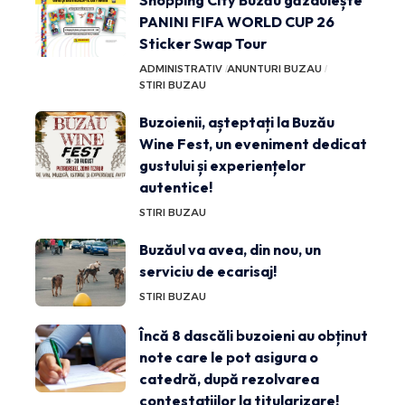
PANINI FIFA WORLD CUP 26
Sticker Swap Tour
ADMINISTRATIV
ANUNTURI BUZAU
STIRI BUZAU
Buzoienii, așteptați la Buzău
Wine Fest, un eveniment dedicat
gustului și experiențelor
autentice!
STIRI BUZAU
Buzăul va avea, din nou, un
serviciu de ecarisaj!
STIRI BUZAU
Încă 8 dascăli buzoieni au obținut
note care le pot asigura o
catedră, după rezolvarea
contestațiilor la titularizare!