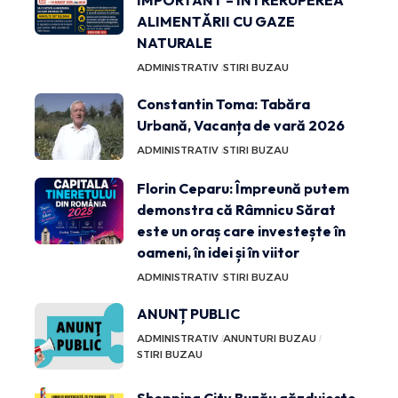
ALIMENTĂRII CU GAZE
NATURALE
ADMINISTRATIV
STIRI BUZAU
Constantin Toma: Tabăra
Urbană, Vacanța de vară 2026
ADMINISTRATIV
STIRI BUZAU
Florin Ceparu: Împreună putem
demonstra că Râmnicu Sărat
este un oraș care investește în
oameni, în idei și în viitor
ADMINISTRATIV
STIRI BUZAU
ANUNȚ PUBLIC
ADMINISTRATIV
ANUNTURI BUZAU
STIRI BUZAU
Shopping City Buzău găzduiește