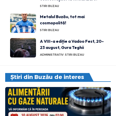
STIRI BUZAU
Metalul Buzău, tot mai
cosmopolită!
STIRI BUZAU
A VIII-a ediție a Vadoo Fest, 20–
23 august, Gura Teghii
ADMINISTRATIV
STIRI BUZAU
Știri din Buzău de interes