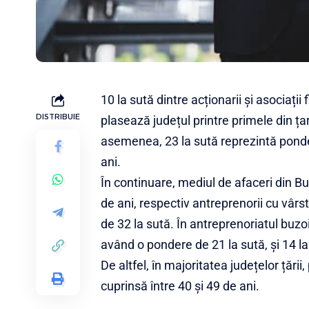
10 la sută dintre acționarii și asociați
DISTRIBUIE
plasează județul printre primele din țar
asemenea, 23 la sută reprezintă ponder
ani.
În continuare, mediul de afaceri din 
de ani, respectiv antreprenorii cu vârs
de 32 la sută. În antreprenoriatul buz
având o pondere de 21 la sută, și 14 la
De altfel, în majoritatea județelor țării
cuprinsă între 40 și 49 de ani.