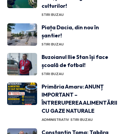
culturilor!
STIRI BUZAU
Piața Dacia, din nou în
șantier!
STIRI BUZAU
Buzoianul Ilie Stan își face
școală de fotbal!
STIRI BUZAU
Primăria Amaru: ANUNȚ
IMPORTANT –
ÎNTRERUPEREA ALIMENTĂRII
CU GAZE NATURALE
ADMINISTRATIV
STIRI BUZAU
Constantin Toma: Tabăra