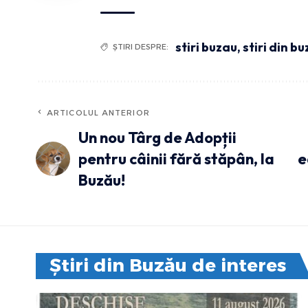
stiri buzau
,
stiri din b
ȘTIRI DESPRE:
ARTICOLUL ANTERIOR
Un nou Târg de Adopții
pentru câinii fără stăpân, la
e
Buzău!
Știri din Buzău de interes