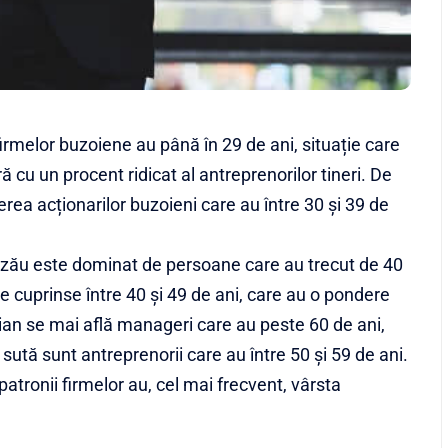
i firmelor buzoiene au până în 29 de ani, situație care
ă cu un procent ridicat al antreprenorilor tineri. De
ea acționarilor buzoieni care au între 30 și 39 de
Buzău este dominat de persoane care au trecut de 40
te cuprinse între 40 și 49 de ani, care au o pondere
oian se mai află manageri care au peste 60 de ani,
 sută sunt antreprenorii care au între 50 și 59 de ani.
, patronii firmelor au, cel mai frecvent, vârsta