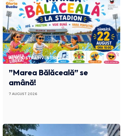
ADMINISTRATIV
STIRI BUZAU
”Marea Bălăceală” se
amână!
7 AUGUST 2026