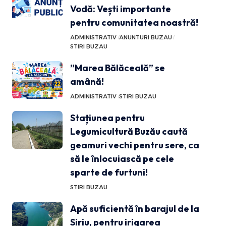
Vodă: Vești importante
pentru comunitatea noastră!
ADMINISTRATIV
ANUNTURI BUZAU
STIRI BUZAU
”Marea Bălăceală” se
amână!
ADMINISTRATIV
STIRI BUZAU
Stațiunea pentru
Legumicultură Buzău caută
geamuri vechi pentru sere, ca
să le înlocuiască pe cele
sparte de furtuni!
STIRI BUZAU
Apă suficientă în barajul de la
Siriu, pentru irigarea