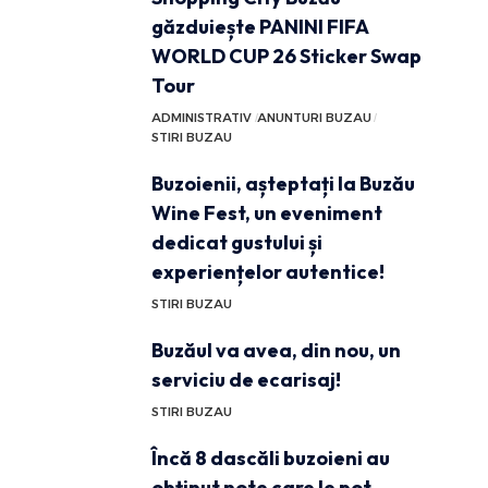
găzduiește PANINI FIFA
WORLD CUP 26 Sticker Swap
Tour
ADMINISTRATIV
ANUNTURI BUZAU
STIRI BUZAU
Buzoienii, așteptați la Buzău
Wine Fest, un eveniment
dedicat gustului și
experiențelor autentice!
STIRI BUZAU
Buzăul va avea, din nou, un
serviciu de ecarisaj!
STIRI BUZAU
Încă 8 dascăli buzoieni au
obținut note care le pot