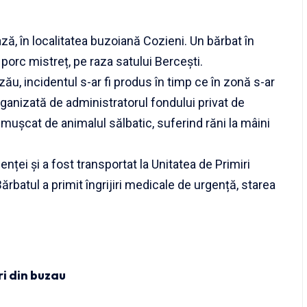
ză, în localitatea buzoiană Cozieni. Un bărbat în
 porc mistreț, pe raza satului Bercești.
zău, incidentul s-ar fi produs în timp ce în zonă s-ar
rganizată de administratorul fondului privat de
mușcat de animalul sălbatic, suferind răni la mâini
enței și a fost transportat la Unitatea de Primiri
rbatul a primit îngrijiri medicale de urgență, starea
ri din buzau