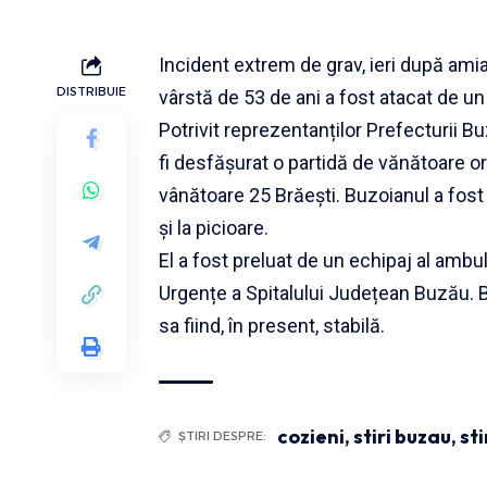
Incident extrem de grav, ieri după amia
DISTRIBUIE
vârstă de 53 de ani a fost atacat de un
Potrivit reprezentanților Prefecturii Bu
fi desfășurat o partidă de vănătoare o
vânătoare 25 Brăești. Buzoianul a fost 
și la picioare.
El a fost preluat de un echipaj al ambul
Urgențe a Spitalului Județean Buzău. Bă
sa fiind, în present, stabilă.
cozieni
,
stiri buzau
,
sti
ȘTIRI DESPRE: