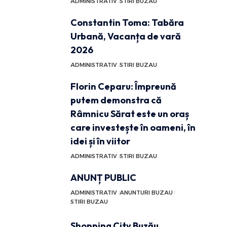
ADMINISTRATIV
STIRI BUZAU
Constantin Toma: Tabăra
Urbană, Vacanța de vară
2026
ADMINISTRATIV
STIRI BUZAU
Florin Ceparu: Împreună
putem demonstra că
Râmnicu Sărat este un oraș
care investește în oameni, în
idei și în viitor
ADMINISTRATIV
STIRI BUZAU
ANUNȚ PUBLIC
ADMINISTRATIV
ANUNTURI BUZAU
STIRI BUZAU
Shopping City Buzău