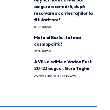
asigura o catedră, după
rezolvarea contestațiilor la
titularizare!
STIRI BUZAU
Metalul Buzău, tot mai
cosmopolită!
STIRI BUZAU
A VIII-a ediție a Vadoo Fest,
20–23 august, Gura Teghii
ADMINISTRATIV
STIRI BUZAU