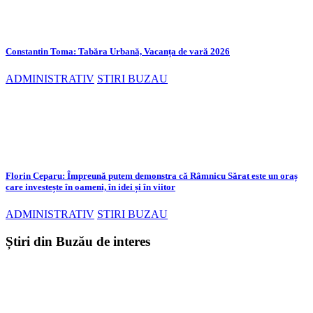
Constantin Toma: Tabăra Urbană, Vacanța de vară 2026
ADMINISTRATIV
STIRI BUZAU
Florin Ceparu: Împreună putem demonstra că Râmnicu Sărat este un oraș
care investește în oameni, în idei și în viitor
ADMINISTRATIV
STIRI BUZAU
Știri din Buzău de interes