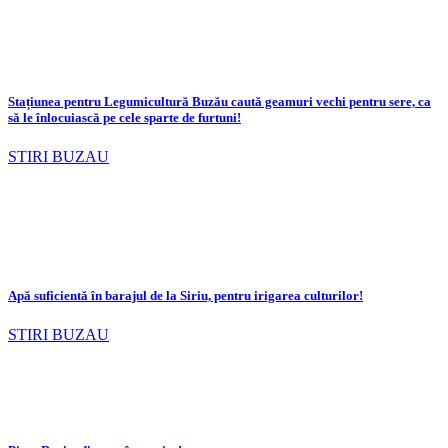
Stațiunea pentru Legumicultură Buzău caută geamuri vechi pentru sere, ca
să le înlocuiască pe cele sparte de furtuni!
STIRI BUZAU
Apă suficientă în barajul de la Siriu, pentru irigarea culturilor!
STIRI BUZAU