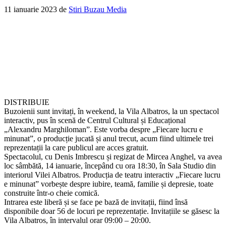
11 ianuarie 2023
de
Stiri Buzau Media
DISTRIBUIE
Buzoienii sunt invitați, în weekend, la Vila Albatros, la un spectacol
interactiv, pus în scenă de Centrul Cultural și Educațional
„Alexandru Marghiloman”. Este vorba despre „Fiecare lucru e
minunat”, o producție jucată și anul trecut, acum fiind ultimele trei
reprezentații la care publicul are acces gratuit.
Spectacolul, cu Denis Imbrescu și regizat de Mircea Anghel, va avea
loc sâmbătă, 14 ianuarie, începând cu ora 18:30, în Sala Studio din
interiorul Vilei Albatros. Producția de teatru interactiv „Fiecare lucru
e minunat” vorbește despre iubire, teamă, familie și depresie, toate
construite într-o cheie comică.
Intrarea este liberă și se face pe bază de invitații, fiind însă
disponibile doar 56 de locuri pe reprezentație. Invitațiile se găsesc la
Vila Albatros, în intervalul orar 09:00 – 20:00.