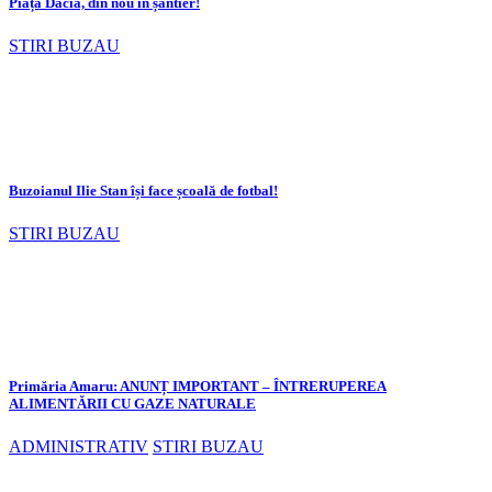
Piața Dacia, din nou în șantier!
STIRI BUZAU
Buzoianul Ilie Stan își face școală de fotbal!
STIRI BUZAU
Primăria Amaru: ANUNȚ IMPORTANT – ÎNTRERUPEREA
ALIMENTĂRII CU GAZE NATURALE
ADMINISTRATIV
STIRI BUZAU