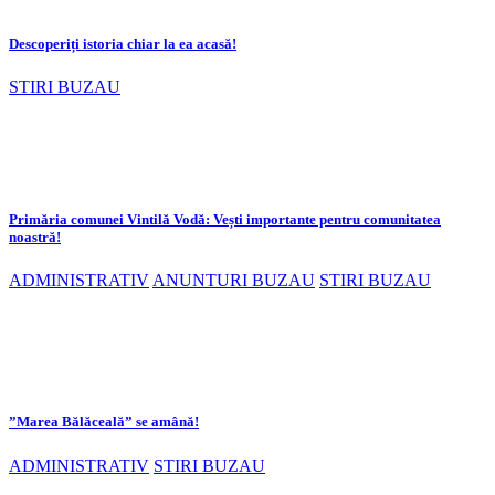
Descoperiți istoria chiar la ea acasă!
STIRI BUZAU
Primăria comunei Vintilă Vodă: Vești importante pentru comunitatea
noastră!
ADMINISTRATIV
ANUNTURI BUZAU
STIRI BUZAU
”Marea Bălăceală” se amână!
ADMINISTRATIV
STIRI BUZAU