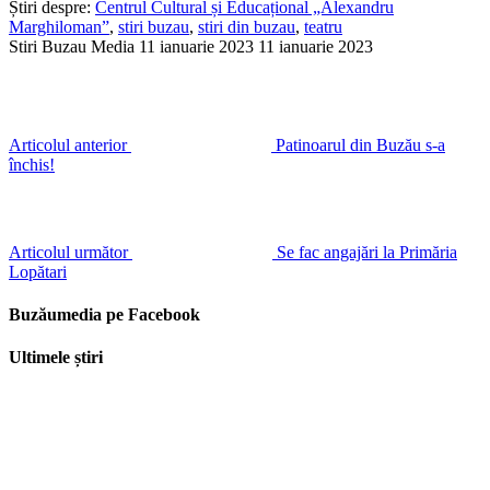
Știri despre:
Centrul Cultural și Educațional „Alexandru
Marghiloman”
,
stiri buzau
,
stiri din buzau
,
teatru
Stiri Buzau Media
11 ianuarie 2023
11 ianuarie 2023
Articolul anterior
Patinoarul din Buzău s-a
închis!
Articolul următor
Se fac angajări la Primăria
Lopătari
Buzăumedia pe Facebook
Ultimele știri