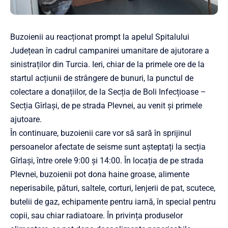
Buzoienii au reacționat prompt la apelul Spitalului
Județean în cadrul campanirei umanitare de ajutorare a
sinistraților din Turcia. Ieri, chiar de la primele ore de la
startul acțiunii de strângere de bunuri, la punctul de
colectare a donațiilor, de la Secția de Boli Infecțioase –
Secția Gîrlași, de pe strada Plevnei, au venit și primele
ajutoare.
În continuare, buzoienii care vor să sară în sprijinul
persoanelor afectate de seisme sunt așteptați la secția
Gîrlași, între orele 9:00 și 14:00. În locația de pe strada
Plevnei, buzoienii pot dona haine groase, alimente
neperisabile, pături, saltele, corturi, lenjerii de pat, scutece,
butelii de gaz, echipamente pentru iarnă, în special pentru
copii, sau chiar radiatoare. În privința produselor