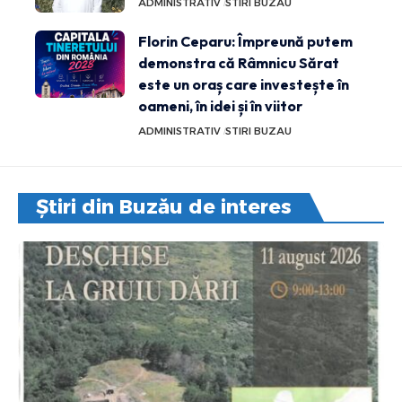
ADMINISTRATIV
STIRI BUZAU
Florin Ceparu: Împreună putem
demonstra că Râmnicu Sărat
este un oraș care investește în
oameni, în idei și în viitor
ADMINISTRATIV
STIRI BUZAU
Știri din Buzău de interes