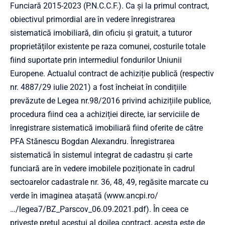
Funciară 2015-2023 (P.N.C.C.F.). Ca și la primul contract,
obiectivul primordial are în vedere înregistrarea
sistematică imobiliară, din oficiu și gratuit, a tuturor
proprietăților existente pe raza comunei, costurile totale
fiind suportate prin intermediul fondurilor Uniunii
Europene. Actualul contract de achiziție publică (respectiv
nr. 4887/29 iulie 2021) a fost încheiat în condițiile
prevăzute de Legea nr.98/2016 privind achizițiile publice,
procedura fiind cea a achiziției directe, iar serviciile de
înregistrare sistematică imobiliară fiind oferite de către
PFA Stănescu Bogdan Alexandru. Înregistrarea
sistematică în sistemul integrat de cadastru și carte
funciară are în vedere imobilele poziționate în cadrul
sectoarelor cadastrale nr. 36, 48, 49, regăsite marcate cu
verde în imaginea atașată (
www.ancpi.ro/
…/legea7/BZ_Parscov_06.09.2021.pdf
). În ceea ce
privește prețul acestui al doilea contract, acesta este de