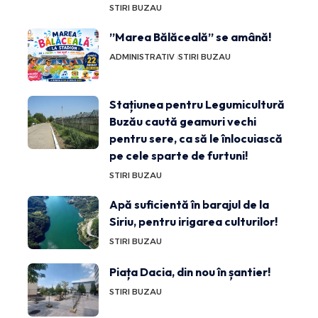
STIRI BUZAU
”Marea Bălăceală” se amână!
ADMINISTRATIV
STIRI BUZAU
Stațiunea pentru Legumicultură
Buzău caută geamuri vechi
pentru sere, ca să le înlocuiască
pe cele sparte de furtuni!
STIRI BUZAU
Apă suficientă în barajul de la
Siriu, pentru irigarea culturilor!
STIRI BUZAU
Piața Dacia, din nou în șantier!
STIRI BUZAU