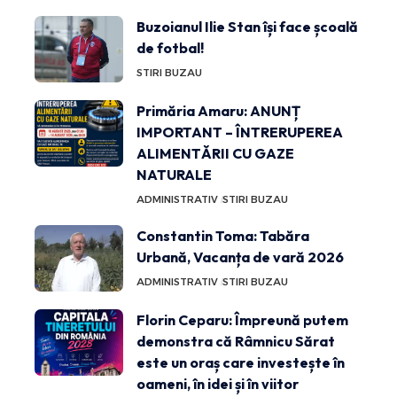
Buzoianul Ilie Stan își face școală
de fotbal!
STIRI BUZAU
Primăria Amaru: ANUNȚ
IMPORTANT – ÎNTRERUPEREA
ALIMENTĂRII CU GAZE
NATURALE
ADMINISTRATIV
STIRI BUZAU
Constantin Toma: Tabăra
Urbană, Vacanța de vară 2026
ADMINISTRATIV
STIRI BUZAU
Florin Ceparu: Împreună putem
demonstra că Râmnicu Sărat
este un oraș care investește în
oameni, în idei și în viitor