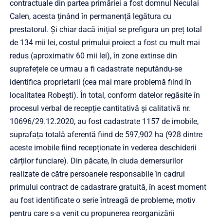
contractuale din partea primăriei a fost domnul Neculai
Calen, acesta ținând în permanență legătura cu
prestatorul. Și chiar dacă inițial se prefigura un preț total
de 134 mii lei, costul primului proiect a fost cu mult mai
redus (aproximativ 60 mii lei), în zone extinse din
suprafețele ce urmau a fi cadastrate neputându-se
identifica proprietarii (cea mai mare problemă fiind în
localitatea Robești). În total, conform datelor regăsite în
procesul verbal de recepție cantitativă și calitativă nr.
10696/29.12.2020, au fost cadastrate 1157 de imobile,
suprafața totală aferentă fiind de 597,902 ha (928 dintre
aceste imobile fiind recepționate în vederea deschiderii
cărților funciare). Din păcate, în ciuda demersurilor
realizate de către persoanele responsabile în cadrul
primului contract de cadastrare gratuită, în acest moment
au fost identificate o serie întreagă de probleme, motiv
pentru care s-a venit cu propunerea reorganizării