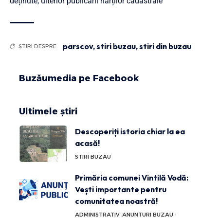
deținute, ulterior publicării hărților cadastrale
parscov
,
stiri buzau
,
stiri din buzau
ȘTIRI DESPRE:
Buzăumedia pe Facebook
Ultimele știri
Descoperiți istoria chiar la ea
acasă!
STIRI BUZAU
Primăria comunei Vintilă Vodă:
Vești importante pentru
comunitatea noastră!
ADMINISTRATIV
ANUNTURI BUZAU