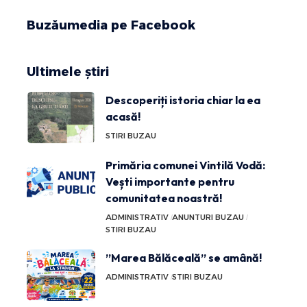
Buzăumedia pe Facebook
Ultimele știri
Descoperiți istoria chiar la ea
acasă!
STIRI BUZAU
Primăria comunei Vintilă Vodă:
Vești importante pentru
comunitatea noastră!
ADMINISTRATIV
ANUNTURI BUZAU
STIRI BUZAU
”Marea Bălăceală” se amână!
ADMINISTRATIV
STIRI BUZAU