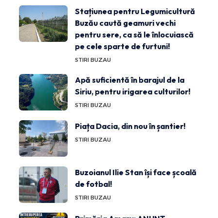
Stațiunea pentru Legumicultură
Buzău caută geamuri vechi
pentru sere, ca să le înlocuiască
pe cele sparte de furtuni!
STIRI BUZAU
Apă suficientă în barajul de la
Siriu, pentru irigarea culturilor!
STIRI BUZAU
Piața Dacia, din nou în șantier!
STIRI BUZAU
Buzoianul Ilie Stan își face școală
de fotbal!
STIRI BUZAU