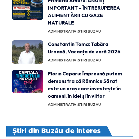
Primăria Amaru: ANUNȚ
IMPORTANT – ÎNTRERUPEREA
ALIMENTĂRII CU GAZE
NATURALE
ADMINISTRATIV
STIRI BUZAU
Constantin Toma: Tabăra
Urbană, Vacanța de vară 2026
ADMINISTRATIV
STIRI BUZAU
Florin Ceparu: Împreună putem
demonstra că Râmnicu Sărat
este un oraș care investește în
oameni, în idei și în viitor
ADMINISTRATIV
STIRI BUZAU
Știri din Buzău de interes