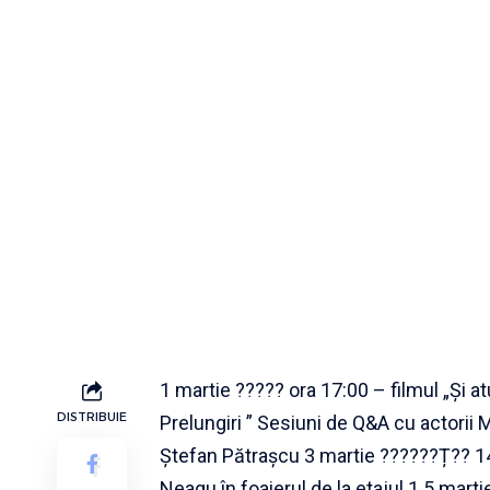
1 martie ????? ora 17:00 – filmul „Și at
DISTRIBUIE
Prelungiri ” Sesiuni de Q&A cu actori
Ștefan Pătrașcu 3 martie ??????Ț?? 14
Neagu în foaierul de la etajul 1 5 mart