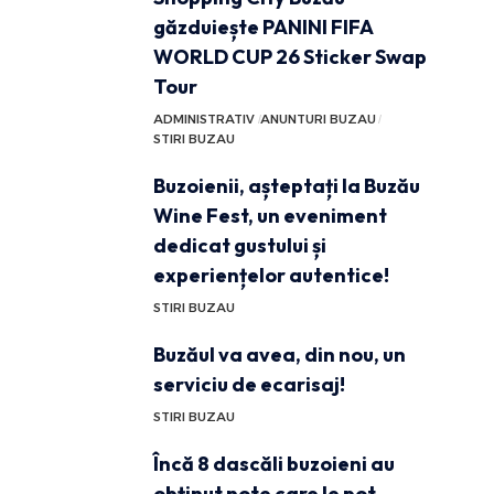
găzduiește PANINI FIFA
WORLD CUP 26 Sticker Swap
Tour
ADMINISTRATIV
ANUNTURI BUZAU
STIRI BUZAU
Buzoienii, așteptați la Buzău
Wine Fest, un eveniment
dedicat gustului și
experiențelor autentice!
STIRI BUZAU
Buzăul va avea, din nou, un
serviciu de ecarisaj!
STIRI BUZAU
Încă 8 dascăli buzoieni au
obținut note care le pot