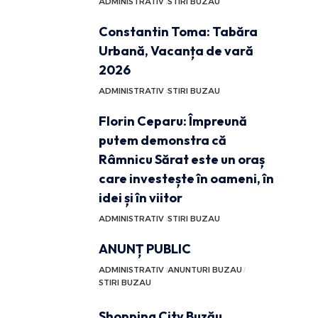
ADMINISTRATIV
STIRI BUZAU
Constantin Toma: Tabăra
Urbană, Vacanța de vară
2026
ADMINISTRATIV
STIRI BUZAU
Florin Ceparu: Împreună
putem demonstra că
Râmnicu Sărat este un oraș
care investește în oameni, în
idei și în viitor
ADMINISTRATIV
STIRI BUZAU
ANUNȚ PUBLIC
ADMINISTRATIV
ANUNTURI BUZAU
STIRI BUZAU
Shopping City Buzău