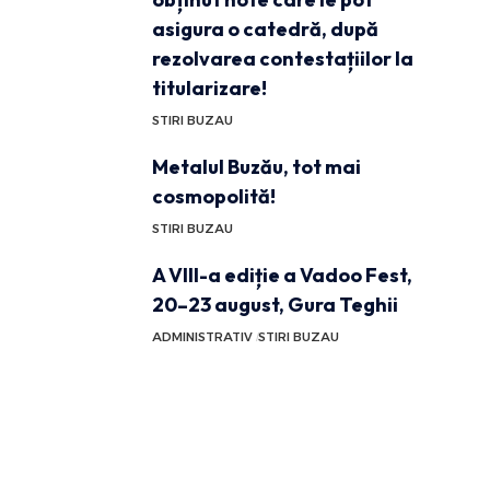
asigura o catedră, după
rezolvarea contestațiilor la
titularizare!
STIRI BUZAU
Metalul Buzău, tot mai
cosmopolită!
STIRI BUZAU
A VIII-a ediție a Vadoo Fest,
20–23 august, Gura Teghii
ADMINISTRATIV
STIRI BUZAU