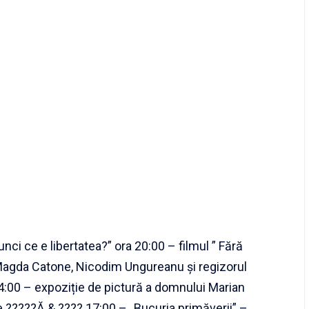
unci ce e libertatea?” ora 20:00 – filmul ” Fără
i Magda Catone, Nicodim Ungureanu și regizorul
:00 – expoziție de pictură a domnului Marian
ie ?????Ă & ???? 17:00 – „Bucuria primăverii” –