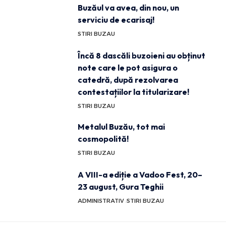
Buzăul va avea, din nou, un
serviciu de ecarisaj!
STIRI BUZAU
Încă 8 dascăli buzoieni au obținut
note care le pot asigura o
catedră, după rezolvarea
contestațiilor la titularizare!
STIRI BUZAU
Metalul Buzău, tot mai
cosmopolită!
STIRI BUZAU
A VIII-a ediție a Vadoo Fest, 20–
23 august, Gura Teghii
ADMINISTRATIV
STIRI BUZAU