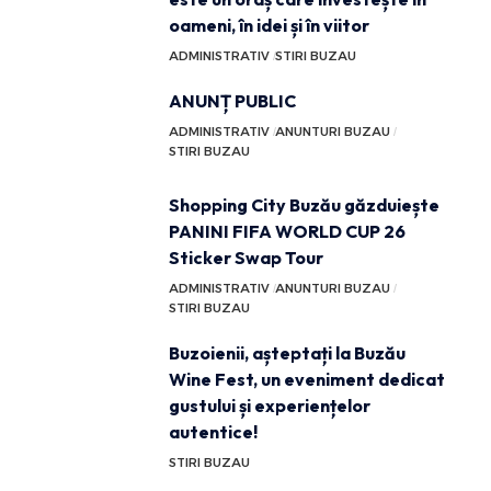
oameni, în idei și în viitor
ADMINISTRATIV
STIRI BUZAU
ANUNȚ PUBLIC
ADMINISTRATIV
ANUNTURI BUZAU
STIRI BUZAU
Shopping City Buzău găzduiește
PANINI FIFA WORLD CUP 26
Sticker Swap Tour
ADMINISTRATIV
ANUNTURI BUZAU
STIRI BUZAU
Buzoienii, așteptați la Buzău
Wine Fest, un eveniment dedicat
gustului și experiențelor
autentice!
STIRI BUZAU