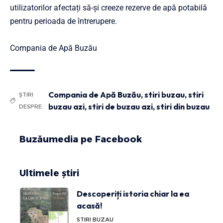
utilizatorilor afectați să-şi creeze rezerve de apă potabilă
pentru perioada de întrerupere.
Compania de Apă Buzău
Compania de Apă Buzău
,
stiri buzau
,
stiri
ȘTIRI
buzau azi
,
stiri de buzau azi
,
stiri din buzau
DESPRE:
Buzăumedia pe Facebook
Ultimele știri
Descoperiți istoria chiar la ea
acasă!
STIRI BUZAU