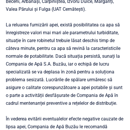
Beceni, Arbănași, Cărpiniștea, Izvoru Dulce, Mărgăriți,
Valea Părului și Fulga (UAT Cernătești).
La reluarea furnizării apei, există posibilitatea ca apa să
înregistreze valori mai mari ale parametrului turbiditate,
situație în care robinetul trebuie lăsat deschis timp de
câteva minute, pentru ca apa să revină la caracteristicile
normale de potabilitate. Dacă situația persistă, sunați la
Compania de Apă S.A. Buzău, iar o echipă de lucru
specializată se va deplasa în zonă pentru a soluționa
problema sesizată. Lucrările de spălare urmăresc să
asigure o calitate corespunzătoare a apei potabile și sunt
o parte a activității desfășurate de Compania de Apă în
cadrul mentenanței preventive a rețelelor de distribuție.
În vederea evitării eventualelor efecte negative cauzate de
lipsa apei, Compania de Apă Buzău le recomandă