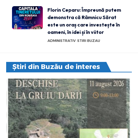
Florin Ceparu: Împreună putem
demonstra că Râmnicu Sărat
este un oraș care investește în
oameni, în idei și în viitor
ADMINISTRATIV
STIRI BUZAU
Știri din Buzău de interes