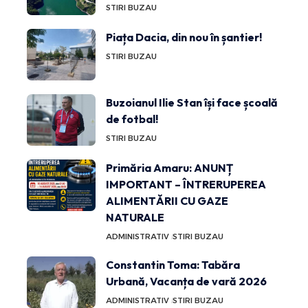
STIRI BUZAU
Piața Dacia, din nou în șantier!
STIRI BUZAU
Buzoianul Ilie Stan își face școală
de fotbal!
STIRI BUZAU
Primăria Amaru: ANUNȚ
IMPORTANT – ÎNTRERUPEREA
ALIMENTĂRII CU GAZE
NATURALE
ADMINISTRATIV
STIRI BUZAU
Constantin Toma: Tabăra
Urbană, Vacanța de vară 2026
ADMINISTRATIV
STIRI BUZAU