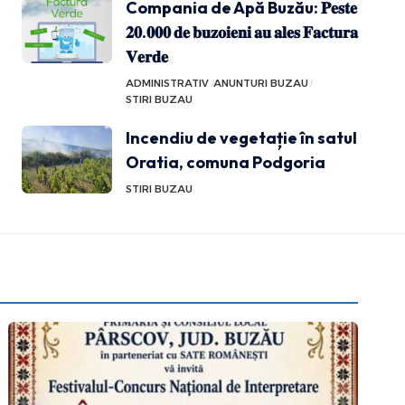
Compania de Apă Buzău: 𝐏𝐞𝐬𝐭𝐞
𝟐𝟎.𝟎𝟎𝟎 𝐝𝐞 𝐛𝐮𝐳𝐨𝐢𝐞𝐧𝐢 𝐚𝐮 𝐚𝐥𝐞𝐬 𝐅𝐚𝐜𝐭𝐮𝐫𝐚
𝐕𝐞𝐫𝐝𝐞
ADMINISTRATIV
ANUNTURI BUZAU
STIRI BUZAU
Incendiu de vegetație în satul
Oratia, comuna Podgoria
STIRI BUZAU