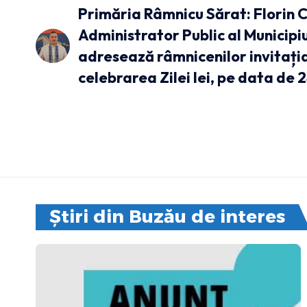
Primăria Râmnicu Sărat: Florin 
Administrator Public al Municipi
adresează râmnicenilor invitația
celebrarea Zilei Iei, pe data de 2
Știri din Buzău de interes