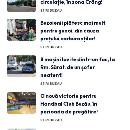
circulație, în zona Crâng!
STIRI BUZAU
Buzoienii plătesc mai mult
pentru gunoi, din cauza
prețului carburanților!
STIRI BUZAU
8 mașini lovite dintr-un foc, la
Rm. Sărat, de un șofer
neatent!
STIRI BUZAU
O nouă victorie pentru
Handbal Club Buzău, în
perioada de pregătire!
STIRI BUZAU