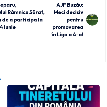
Ceparu,
AJF Buzău:
ului Râmnicu Sărat,
Meci decisiv
 de a participa la
pentru
4 iunie
promovarea
în Liga a 4-a!