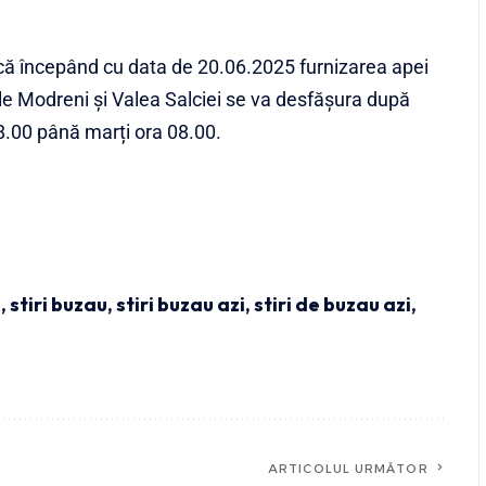
ă începând cu data de 20.06.2025 furnizarea apei
țile Modreni și Valea Salciei se va desfășura după
.00 până marți ora 08.00.
u
,
stiri buzau
,
stiri buzau azi
,
stiri de buzau azi
,
ARTICOLUL URMĂTOR