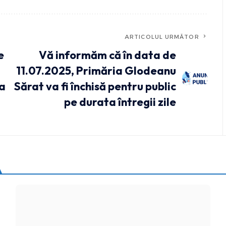
ARTICOLUL URMĂTOR
e
Vă informăm că în data de
11.07.2025, Primăria Glodeanu
ea
Sărat va fi închisă pentru public
pe durata întregii zile