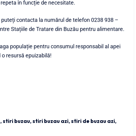
repeta în funcție de necesitate.
e puteți contacta la numărul de telefon 0238 938 –
dintre Stațiile de Tratare din Buzău pentru alimentare.
aga populație pentru consumul responsabil al apei
nd o resursă epuizabilă!
u
,
stiri buzau
,
stiri buzau azi
,
stiri de buzau azi
,