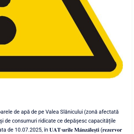
oarele de apă de pe Valea Slănicului (zonă afectată
și de consumuri ridicate ce depășesc capacitățile
.2025, în 𝐔𝐀𝐓-𝐮𝐫𝐢𝐥𝐞 𝐌𝐚̂𝐧𝐳𝐚̆𝐥𝐞𝐬̦𝐭𝐢 (𝐫𝐞𝐳𝐞𝐫𝐯𝐨𝐫