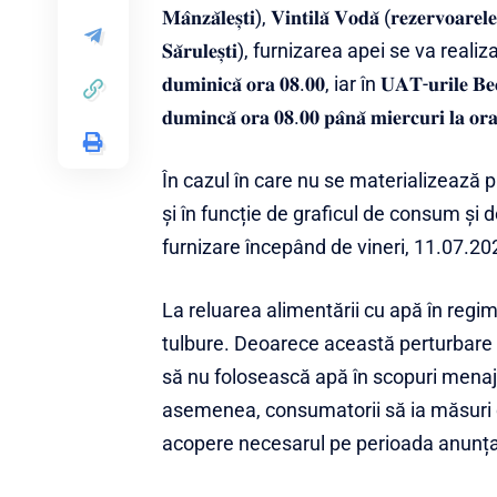
𝐌𝐚̂𝐧𝐳𝐚̆𝐥𝐞𝐬̦𝐭𝐢), 𝐕𝐢𝐧𝐭𝐢𝐥𝐚̆ 𝐕𝐨𝐝𝐚̆ (𝐫𝐞𝐳𝐞𝐫𝐯𝐨𝐚𝐫𝐞𝐥𝐞 
𝐒𝐚̆𝐫𝐮𝐥𝐞𝐬̦𝐭𝐢), furnizarea apei se va realiza 
𝐝𝐮𝐦𝐢𝐧𝐢𝐜𝐚̆ 𝐨𝐫𝐚 𝟎𝟖.𝟎𝟎, iar în 𝐔𝐀𝐓-𝐮𝐫𝐢𝐥𝐞 𝐁𝐞𝐜𝐞𝐧𝐢
𝐝𝐮𝐦𝐢𝐧𝐜𝐚̆ 𝐨𝐫𝐚 𝟎𝟖.𝟎𝟎 𝐩𝐚̂𝐧𝐚̆ 𝐦𝐢𝐞𝐫𝐜𝐮𝐫𝐢 𝐥𝐚 𝐨𝐫
În cazul în care nu se materializează
și în funcție de graficul de consum ș
furnizare începând de vineri, 11.07.20
La reluarea alimentării cu apă în regi
tulbure. Deoarece această perturbare v
să nu folosească apă în scopuri mena
asemenea, consumatorii să ia măsuri d
acopere necesarul pe perioada anunța