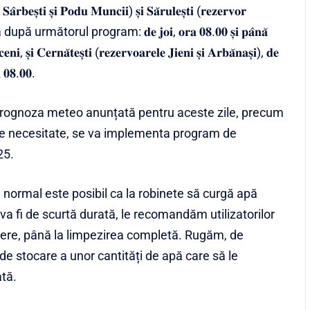
𝐒𝐚̂𝐫𝐛𝐞𝐬̦𝐭𝐢 𝐬̦𝐢 𝐏𝐨𝐝𝐮 𝐌𝐮𝐧𝐜𝐢𝐢) 𝐬̦𝐢 𝐒𝐚̆𝐫𝐮𝐥𝐞𝐬̦𝐭𝐢 (𝐫𝐞𝐳𝐞𝐫𝐯𝐨𝐫
după următorul program: 𝐝𝐞 𝐣𝐨𝐢, 𝐨𝐫𝐚 𝟎𝟖.𝟎𝟎 𝐬̦𝐢 𝐩𝐚̂𝐧𝐚̆
, 𝐬̦𝐢 𝐂𝐞𝐫𝐧𝐚̆𝐭𝐞𝐬̦𝐭𝐢 (𝐫𝐞𝐳𝐞𝐫𝐯𝐨𝐚𝐫𝐞𝐥𝐞 𝐉𝐢𝐞𝐧𝐢 𝐬̦𝐢 𝐀𝐫𝐛𝐚̆𝐧𝐚𝐬̦𝐢), 𝐝𝐞
 𝟎𝟖.𝟎𝟎.
 prognoza meteo anunțată pentru aceste zile, precum
i de necesitate, se va implementa program de
25.
m normal este posibil ca la robinete să curgă apă
a fi de scurtă durată, le recomandăm utilizatorilor
jere, până la limpezirea completă. Rugăm, de
e stocare a unor cantități de apă care să le
tă.