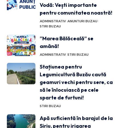
Vodă: Vești importante
pentru comunitatea noastră!
ADMINISTRATIV
ANUNTURI BUZAU
STIRI BUZAU
”Marea Bălăceală” se
amână!
ADMINISTRATIV
STIRI BUZAU
Stațiunea pentru
Legumicultură Buzău caută
geamuri vechi pentru sere, ca
să le înlocuiască pe cele
sparte de furtuni!
STIRI BUZAU
Apă suficientă în barajul de la
Siriu, pentru irigarea