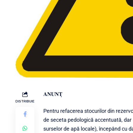
𝐀𝐍𝐔𝐍𝐓̦
DISTRIBUIE
Pentru refacerea stocurilor din rezerv
de seceta pedologică accentuată, dar 
surselor de apă locale), începând cu data de 10.07