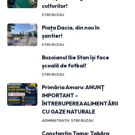
culturilor!
STIRI BUZAU
Piața Dacia, din nou în
șantier!
STIRI BUZAU
Buzoianul Ilie Stan își face
școală de fotbal!
STIRI BUZAU
Primăria Amaru: ANUNȚ
IMPORTANT –
ÎNTRERUPEREA ALIMENTĂRII
CU GAZE NATURALE
ADMINISTRATIV
STIRI BUZAU
Constantin Toma: Tabăra