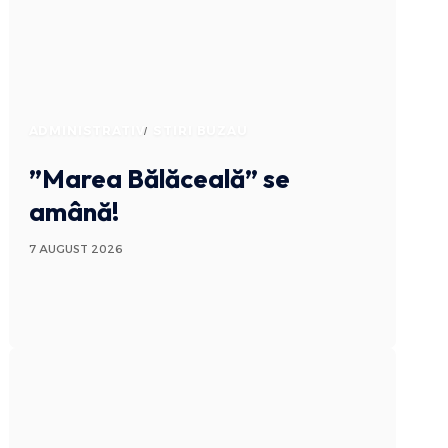
ADMINISTRATIV
STIRI BUZAU
”Marea Bălăceală” se
amână!
7 AUGUST 2026