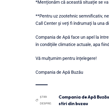
*Menționăm că această situație se va 
**Pentru uz zootehnic semnificativ, n
Call Center și veți fi îndrumați la una 
Compania de Apă face un apel la între
în condițiile climatice actuale, apa fii
Vă mulțumim pentru înțelegere!
Compania de Apă Buzău
Compania de Apă Buză
ȘTIRI
stiri din buzau
DESPRE: