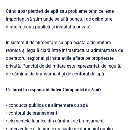
Când apar pierderi de apă sau probleme tehnice, este
important să știm unde se află punctul de delimitare
dintre rețeaua publică și instalația privată.
În sistemul de alimentare cu apă există o delimitare
tehnică și legală clară între infrastructura administrată de
operatorul regional și instalațiile aflate pe proprietate
privată. Punctul de delimitare este reprezentat, de regulă,
de căminul de branșament și de contorul de apă.
𝐂𝐞 𝐢𝐧𝐭𝐫𝐚̆ 𝐢̂𝐧 𝐫𝐞𝐬𝐩𝐨𝐧𝐬𝐚𝐛𝐢𝐥𝐢𝐭𝐚𝐭𝐞𝐚 𝐂𝐨𝐦𝐩𝐚𝐧𝐢𝐞𝐢 𝐝𝐞 𝐀𝐩𝐚̆?
• conducta publică de alimentare cu apă
• contorul de branșament
• elementele tehnice din căminul de branșament
• intervențiile și lucrările realizate pe domeniul public