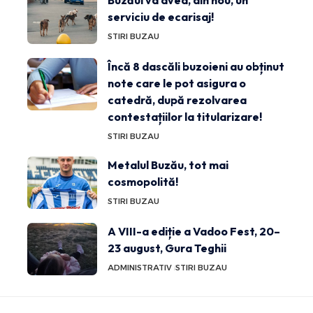
Buzăul va avea, din nou, un
serviciu de ecarisaj!
STIRI BUZAU
Încă 8 dascăli buzoieni au obținut
note care le pot asigura o
catedră, după rezolvarea
contestațiilor la titularizare!
STIRI BUZAU
Metalul Buzău, tot mai
cosmopolită!
STIRI BUZAU
A VIII-a ediție a Vadoo Fest, 20–
23 august, Gura Teghii
ADMINISTRATIV
STIRI BUZAU