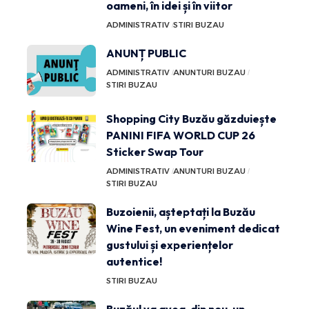
oameni, în idei și în viitor
ADMINISTRATIV
STIRI BUZAU
ANUNȚ PUBLIC
ADMINISTRATIV
ANUNTURI BUZAU
STIRI BUZAU
Shopping City Buzău găzduiește
PANINI FIFA WORLD CUP 26
Sticker Swap Tour
ADMINISTRATIV
ANUNTURI BUZAU
STIRI BUZAU
Buzoienii, așteptați la Buzău
Wine Fest, un eveniment dedicat
gustului și experiențelor
autentice!
STIRI BUZAU