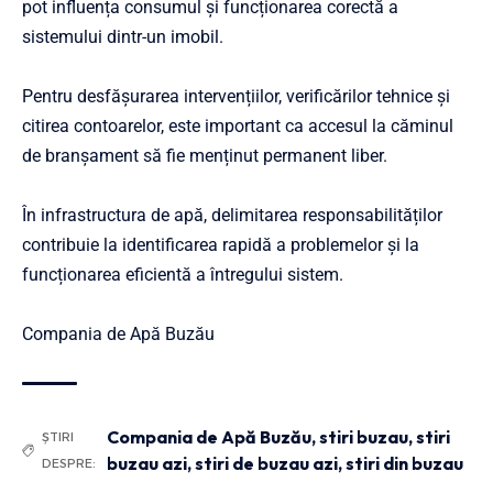
pot influența consumul și funcționarea corectă a
sistemului dintr-un imobil.
Pentru desfășurarea intervențiilor, verificărilor tehnice și
citirea contoarelor, este important ca accesul la căminul
de branșament să fie menținut permanent liber.
În infrastructura de apă, delimitarea responsabilităților
contribuie la identificarea rapidă a problemelor și la
funcționarea eficientă a întregului sistem.
Compania de Apă Buzău
Compania de Apă Buzău
,
stiri buzau
,
stiri
ȘTIRI
buzau azi
,
stiri de buzau azi
,
stiri din buzau
DESPRE: