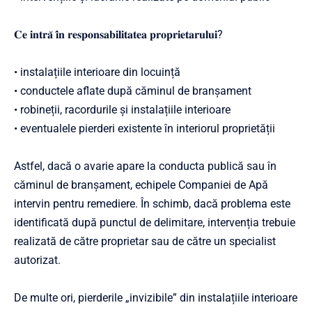
𝐂𝐞 𝐢𝐧𝐭𝐫𝐚̆ 𝐢̂𝐧 𝐫𝐞𝐬𝐩𝐨𝐧𝐬𝐚𝐛𝐢𝐥𝐢𝐭𝐚𝐭𝐞𝐚 𝐩𝐫𝐨𝐩𝐫𝐢𝐞𝐭𝐚𝐫𝐮𝐥𝐮𝐢?
• instalațiile interioare din locuință
• conductele aflate după căminul de branșament
• robineții, racordurile și instalațiile interioare
• eventualele pierderi existente în interiorul proprietății
Astfel, dacă o avarie apare la conducta publică sau în
căminul de branșament, echipele Companiei de Apă
intervin pentru remediere. În schimb, dacă problema este
identificată după punctul de delimitare, intervenția trebuie
realizată de către proprietar sau de către un specialist
autorizat.
De multe ori, pierderile „invizibile” din instalațiile interioare