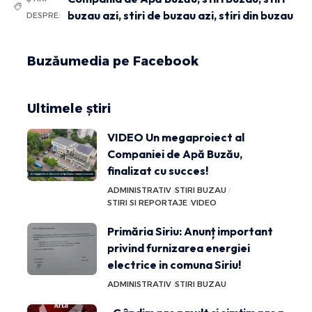
buzau azi
,
stiri de buzau azi
,
stiri din buzau
DESPRE:
Buzăumedia pe Facebook
Ultimele știri
VIDEO Un megaproiect al
Companiei de Apă Buzău,
finalizat cu succes!
ADMINISTRATIV
STIRI BUZAU
STIRI SI REPORTAJE
VIDEO
Primăria Siriu: Anunț important
privind furnizarea energiei
electrice in comuna Siriu!
ADMINISTRATIV
STIRI BUZAU