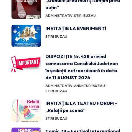
„Gândim prea mult și simțim prea
puțin”
ADMINISTRATIV
STIRI BUZAU
INVITAȚIE LA EVENIMENT!
STIRI BUZAU
DISPOZIŢIE Nr. 428 privind
convocarea Consiliului Judeţean
în ședință extraordinară în data
de 11 AUGUST 2026
ADMINISTRATIV
ANUNTURI BUZAU
STIRI BUZAU
INVITAȚIE LA TEATRU FORUM –
„Relații pe scenă”
STIRI BUZAU
Comic 7B – Festival Internațional