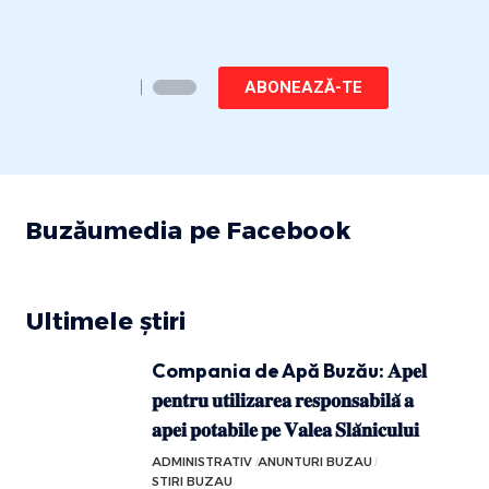
ABONEAZĂ-TE
Buzăumedia pe Facebook
Ultimele știri
Compania de Apă Buzău: 𝐀𝐩𝐞𝐥
𝐩𝐞𝐧𝐭𝐫𝐮 𝐮𝐭𝐢𝐥𝐢𝐳𝐚𝐫𝐞𝐚 𝐫𝐞𝐬𝐩𝐨𝐧𝐬𝐚𝐛𝐢𝐥𝐚̆ 𝐚
𝐚𝐩𝐞𝐢 𝐩𝐨𝐭𝐚𝐛𝐢𝐥𝐞 𝐩𝐞 𝐕𝐚𝐥𝐞𝐚 𝐒𝐥𝐚̆𝐧𝐢𝐜𝐮𝐥𝐮𝐢
ADMINISTRATIV
ANUNTURI BUZAU
STIRI BUZAU