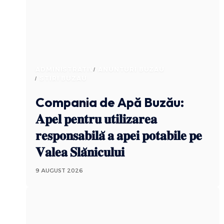
ADMINISTRATIV
ANUNTURI BUZAU
STIRI BUZAU
Compania de Apă Buzău:
𝐀𝐩𝐞𝐥 𝐩𝐞𝐧𝐭𝐫𝐮 𝐮𝐭𝐢𝐥𝐢𝐳𝐚𝐫𝐞𝐚
𝐫𝐞𝐬𝐩𝐨𝐧𝐬𝐚𝐛𝐢𝐥𝐚̆ 𝐚 𝐚𝐩𝐞𝐢 𝐩𝐨𝐭𝐚𝐛𝐢𝐥𝐞 𝐩𝐞
𝐕𝐚𝐥𝐞𝐚 𝐒𝐥𝐚̆𝐧𝐢𝐜𝐮𝐥𝐮𝐢
9 AUGUST 2026