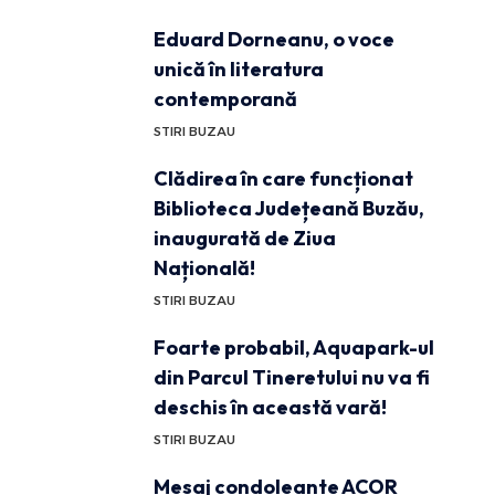
Eduard Dorneanu, o voce
unică în literatura
contemporană
STIRI BUZAU
Clădirea în care funcționat
Biblioteca Județeană Buzău,
inaugurată de Ziua
Națională!
STIRI BUZAU
Foarte probabil, Aquapark-ul
din Parcul Tineretului nu va fi
deschis în această vară!
STIRI BUZAU
Mesaj condoleante ACOR