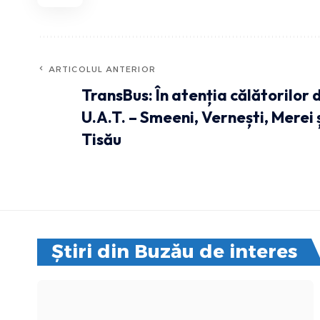
ARTICOLUL ANTERIOR
TransBus: În atenția călătorilor 
U.A.T. – Smeeni, Vernești, Merei 
Tisău
Știri din Buzău de interes