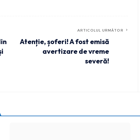
ARTICOLUL URMĂTOR
din
Atenție, șoferi! A fost emisă
și
avertizare de vreme
severă!