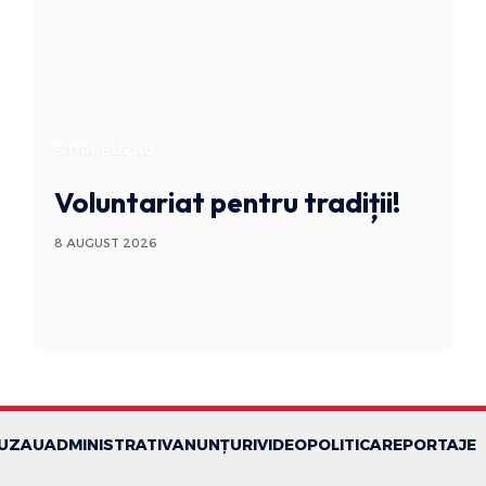
STIRI BUZAU
Voluntariat pentru tradiții!
8 AUGUST 2026
BUZAU
ADMINISTRATIV
ANUNȚURI
VIDEO
POLITICA
REPORTAJE