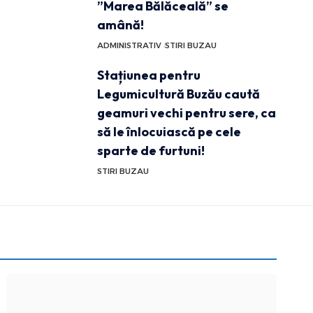
”Marea Bălăceală” se
amână!
ADMINISTRATIV
STIRI BUZAU
Stațiunea pentru
Legumicultură Buzău caută
geamuri vechi pentru sere, ca
să le înlocuiască pe cele
sparte de furtuni!
STIRI BUZAU