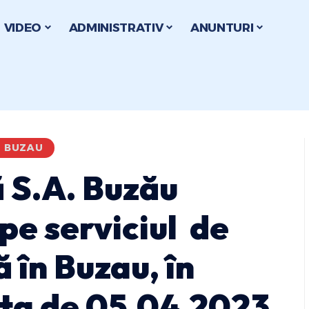
VIDEO
ADMINISTRATIV
ANUNTURI
I BUZAU
 S.A. Buzău
pe serviciul de
 în Buzau, în
ata de 05.04.2023