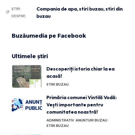
Compania de apa
,
stiri buzau
,
stiri din
ȘTIRI
buzau
DESPRE:
Buzăumedia pe Facebook
Ultimele știri
Descoperiți istoria chiar la ea
acasă!
STIRI BUZAU
Primăria comunei Vintilă Vodă:
Vești importante pentru
comunitatea noastră!
ADMINISTRATIV
ANUNTURI BUZAU
STIRI BUZAU