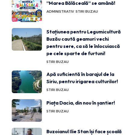
”Marea Bălăceală” se amână!
ADMINISTRATIV
STIRI BUZAU
Stațiunea pentru Legumicultură
Buzău caută geamuri vechi
pentru sere, ca să le înlocuiască
pe cele sparte de furtuni!
STIRI BUZAU
Apă suficientă în barajul de la
Siriu, pentru irigarea culturilor!
STIRI BUZAU
Piața Dacia, din nou în șantier!
STIRI BUZAU
Buzoianul Ilie Stan își face școală