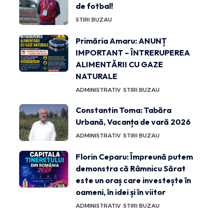
de fotbal!
STIRI BUZAU
Primăria Amaru: ANUNȚ
IMPORTANT – ÎNTRERUPEREA
ALIMENTĂRII CU GAZE
NATURALE
ADMINISTRATIV
STIRI BUZAU
Constantin Toma: Tabăra
Urbană, Vacanța de vară 2026
ADMINISTRATIV
STIRI BUZAU
Florin Ceparu: Împreună putem
demonstra că Râmnicu Sărat
este un oraș care investește în
oameni, în idei și în viitor
ADMINISTRATIV
STIRI BUZAU