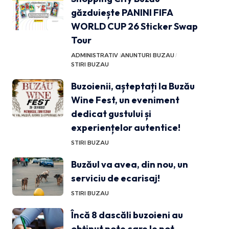
găzduiește PANINI FIFA
WORLD CUP 26 Sticker Swap
Tour
ADMINISTRATIV
ANUNTURI BUZAU
STIRI BUZAU
Buzoienii, așteptați la Buzău
Wine Fest, un eveniment
dedicat gustului și
experiențelor autentice!
STIRI BUZAU
Buzăul va avea, din nou, un
serviciu de ecarisaj!
STIRI BUZAU
Încă 8 dascăli buzoieni au
obținut note care le pot