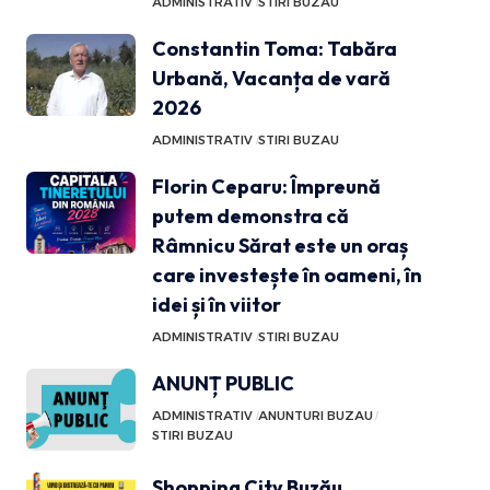
ADMINISTRATIV
STIRI BUZAU
Constantin Toma: Tabăra
Urbană, Vacanța de vară
2026
ADMINISTRATIV
STIRI BUZAU
Florin Ceparu: Împreună
putem demonstra că
Râmnicu Sărat este un oraș
care investește în oameni, în
idei și în viitor
ADMINISTRATIV
STIRI BUZAU
ANUNȚ PUBLIC
ADMINISTRATIV
ANUNTURI BUZAU
STIRI BUZAU
Shopping City Buzău