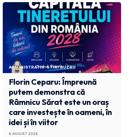
ADMINISTRATIV
STIRI BUZAU
Florin Ceparu: Împreună
putem demonstra că
Râmnicu Sărat este un oraș
care investește în oameni, în
idei și în viitor
6 AUGUST 2026