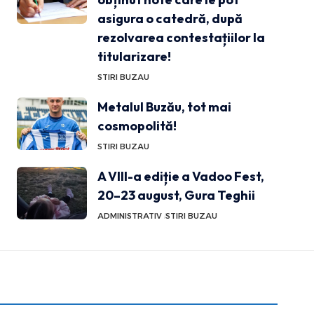
asigura o catedră, după
rezolvarea contestațiilor la
titularizare!
STIRI BUZAU
Metalul Buzău, tot mai
cosmopolită!
STIRI BUZAU
A VIII-a ediție a Vadoo Fest,
20–23 august, Gura Teghii
ADMINISTRATIV
STIRI BUZAU