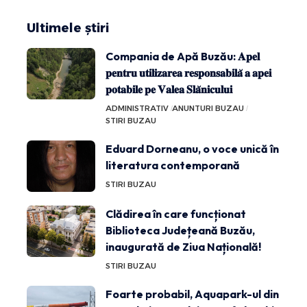
Ultimele știri
Compania de Apă Buzău: 𝐀𝐩𝐞𝐥
𝐩𝐞𝐧𝐭𝐫𝐮 𝐮𝐭𝐢𝐥𝐢𝐳𝐚𝐫𝐞𝐚 𝐫𝐞𝐬𝐩𝐨𝐧𝐬𝐚𝐛𝐢𝐥𝐚̆ 𝐚 𝐚𝐩𝐞𝐢
𝐩𝐨𝐭𝐚𝐛𝐢𝐥𝐞 𝐩𝐞 𝐕𝐚𝐥𝐞𝐚 𝐒𝐥𝐚̆𝐧𝐢𝐜𝐮𝐥𝐮𝐢
ADMINISTRATIV
ANUNTURI BUZAU
STIRI BUZAU
Eduard Dorneanu, o voce unică în
literatura contemporană
STIRI BUZAU
Clădirea în care funcționat
Biblioteca Județeană Buzău,
inaugurată de Ziua Națională!
STIRI BUZAU
Foarte probabil, Aquapark-ul din