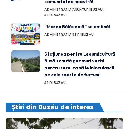
comunitatea noastră!
ADMINISTRATIV
ANUNTURI BUZAU
STIRI BUZAU
”Marea Bălăceală” se amână!
ADMINISTRATIV
STIRI BUZAU
Stațiunea pentru Legumicultură
Buzău caută geamuri vechi
pentru sere, ca să le înlocuiască
pe cele sparte de furtuni!
STIRI BUZAU
Știri din Buzău de interes