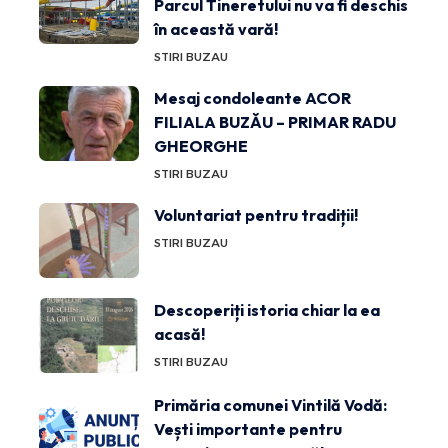
Parcul Tineretului nu va fi deschis
în această vară!
STIRI BUZAU
Mesaj condoleante ACOR
FILIALA BUZĂU – PRIMAR RADU
GHEORGHE
STIRI BUZAU
Voluntariat pentru tradiții!
STIRI BUZAU
Descoperiți istoria chiar la ea
acasă!
STIRI BUZAU
Primăria comunei Vintilă Vodă:
Vești importante pentru