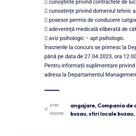
 cunoștinte privind contractele de lucr
 cunostințe privind domeniul tehnic apă
 posesor permis de conducere catgor
 adeverință medicală eliberată de căt
 aviz psihologic – apt psihologic.
Înscrierile la concurs se primesc l
până pe data de 27.04.2023, ora 12 00
Pentru informații suplimentare privind
adresa la Departamentul Managementu
angajare
,
Compania de 
ȘTIRI
buzau
,
stiri locale buzau,
DESPRE: