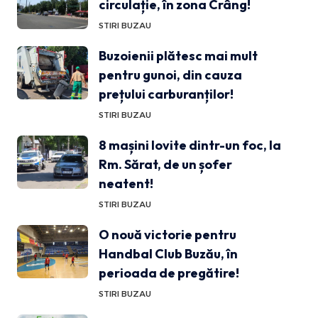
circulație, în zona Crâng!
STIRI BUZAU
Buzoienii plătesc mai mult
pentru gunoi, din cauza
prețului carburanților!
STIRI BUZAU
8 mașini lovite dintr-un foc, la
Rm. Sărat, de un șofer
neatent!
STIRI BUZAU
O nouă victorie pentru
Handbal Club Buzău, în
perioada de pregătire!
STIRI BUZAU