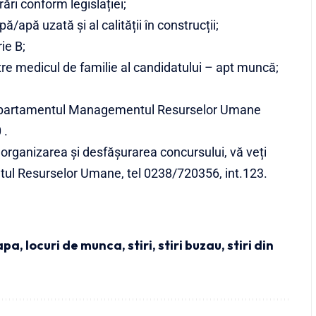
ări conform legislației;
/apă uzată și al calității în construcții;
ie B;
re medicul de familie al candidatului – apt muncă;
a Departamentul Managementul Resurselor Umane
 .
 organizarea și desfășurarea concursului, vă veți
l Resurselor Umane, tel 0238/720356, int.123.
apa
,
locuri de munca
,
stiri
,
stiri buzau
,
stiri din