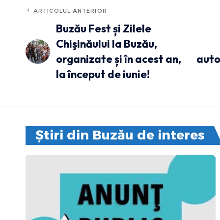
ARTICOLUL ANTERIOR
Buzău Fest și Zilele
Chişinăului la Buzău,
organizate și în acest an,
auto
la început de iunie!
Știri din Buzău de interes