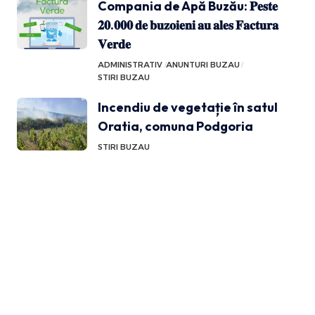
Compania de Apă Buzău: 𝐏𝐞𝐬𝐭𝐞
𝟐𝟎.𝟎𝟎𝟎 𝐝𝐞 𝐛𝐮𝐳𝐨𝐢𝐞𝐧𝐢 𝐚𝐮 𝐚𝐥𝐞𝐬 𝐅𝐚𝐜𝐭𝐮𝐫𝐚
𝐕𝐞𝐫𝐝𝐞
ADMINISTRATIV
ANUNTURI BUZAU
STIRI BUZAU
Incendiu de vegetație în satul
Oratia, comuna Podgoria
STIRI BUZAU