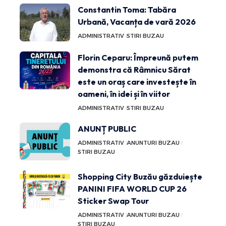
Constantin Toma: Tabăra
Urbană, Vacanța de vară 2026
ADMINISTRATIV
STIRI BUZAU
Florin Ceparu: Împreună putem
demonstra că Râmnicu Sărat
este un oraș care investește în
oameni, în idei și în viitor
ADMINISTRATIV
STIRI BUZAU
ANUNȚ PUBLIC
ADMINISTRATIV
ANUNTURI BUZAU
STIRI BUZAU
Shopping City Buzău găzduiește
PANINI FIFA WORLD CUP 26
Sticker Swap Tour
ADMINISTRATIV
ANUNTURI BUZAU
STIRI BUZAU