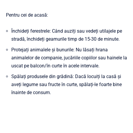
Pentru cei de acasă:
Închideți ferestrele: Când auziți sau vedeți utilajele pe
stradă, închideți geamurile timp de 15-30 de minute.
Protejați animalele și bunurile: Nu lăsați hrana
animalelor de companie, jucăriile copiilor sau hainele la
uscat pe balcon/în curte în acele intervale.
Spălați produsele din grădină: Dacă locuiți la casă și
aveți legume sau fructe în curte, spălați-le foarte bine
înainte de consum.