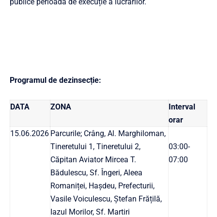
publice perioada de execuție a lucrărilor.
Programul de dezinsecție:
DATA
ZONA
Interval
orar
15.06.2026
Parcurile; Crâng, Al. Marghiloman,
Tineretului 1, Tineretului 2,
03:00-
Căpitan Aviator Mircea T.
07:00
Bădulescu, Sf. Îngeri, Aleea
Romaniței, Hașdeu, Prefecturii,
Vasile Voiculescu, Ștefan Frățilă,
Iazul Morilor, Sf. Martiri