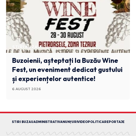
STIRI BUZAU
Buzoienii, așteptați la Buzău Wine
Fest, un eveniment dedicat gustului
și experiențelor autentice!
6 AUGUST 2026
STIRI BUZAU
ADMINISTRATIV
ANUNȚURI
VIDEO
POLITICA
REPORTAJE