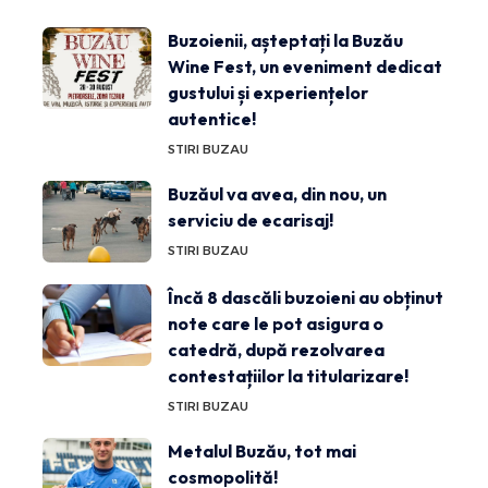
Buzoienii, așteptați la Buzău
Wine Fest, un eveniment dedicat
gustului și experiențelor
autentice!
STIRI BUZAU
Buzăul va avea, din nou, un
serviciu de ecarisaj!
STIRI BUZAU
Încă 8 dascăli buzoieni au obținut
note care le pot asigura o
catedră, după rezolvarea
contestațiilor la titularizare!
STIRI BUZAU
Metalul Buzău, tot mai
cosmopolită!