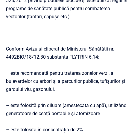
528/2012 privind produsele biocide și este utilizat legal în
programe de sănătate publică pentru combaterea
vectorilor (țânțari, căpușe etc.).
Conform Avizului eliberat de Ministerul Sănătății nr.
4492BIO/18/12.30 substanța FLYTRIN 6.14:
– este recomandată pentru tratarea zonelor verzi, a
bulevardelor cu arbori și a parcurilor publice, tufișurilor și
gardului viu, gazonului.
– este folosită prin diluare (amestecată cu apă), utilizând
generatoare de ceață portabile și atomizoare
– este folosită în concentrația de 2%