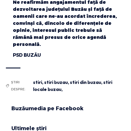
Ne reafirmăm angajamentul față de
dezvoltarea județului Buzău și față de
oamenii care ne-au acordat încrederea,
convinși că, dincolo de diferențele de
opinie, interesul public trebuie să
rămână mai presus de orice agendă
personală.
PSD BUZĂU
stiri
,
stiri buzau
,
stiri din buzau
,
stiri
ȘTIRI
locale buzau,
DESPRE:
Buzăumedia pe Facebook
Ultimele știri