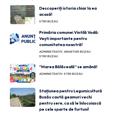
Descoperiți istoria chiar la ea
acasă!
STIRI BUZAU
Primăria comunei Vintilă Vodă:
Vești importante pentru
comunitatea noastră!
ADMINISTRATIV
ANUNTURI BUZAU
STIRI BUZAU
”Marea Bălăceală” se amână!
ADMINISTRATIV
STIRI BUZAU
Stațiunea pentru Legumicultură
Buzău caută geamuri vechi
pentru sere, ca să le înlocuiască
pe cele sparte de furtuni!