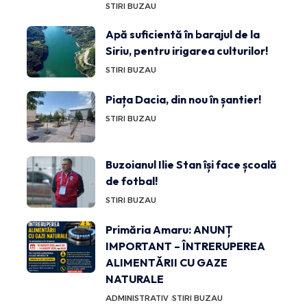
STIRI BUZAU
Apă suficientă în barajul de la
Siriu, pentru irigarea culturilor!
STIRI BUZAU
Piața Dacia, din nou în șantier!
STIRI BUZAU
Buzoianul Ilie Stan își face școală
de fotbal!
STIRI BUZAU
Primăria Amaru: ANUNȚ
IMPORTANT – ÎNTRERUPEREA
ALIMENTĂRII CU GAZE
NATURALE
ADMINISTRATIV
STIRI BUZAU