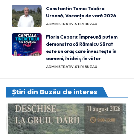
Constantin Toma: Tabăra
Urbană, Vacanța de vară 2026
ADMINISTRATIV
STIRI BUZAU
Florin Ceparu: Împreună putem
demonstra că Râmnicu Sărat
este un oraș care investește în
oameni, în idei și în viitor
ADMINISTRATIV
STIRI BUZAU
Știri din Buzău de interes