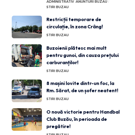
ADMINISTRATIV
ANUNTURI BUZAU
STIRI BUZAU
Restricții temporare de
circulație, în zona Crâng!
STIRI BUZAU
Buzoienii plătesc mai mult
pentru gunoi, din cauza prețului
carburanților!
STIRI BUZAU
8 mașini lovite dintr-un foc, la
Rm. Sărat, de un șofer neatent!
STIRI BUZAU
O nouă victorie pentru Handbal
Club Buzău, în perioada de
pregătire!
STIRI BUZAU