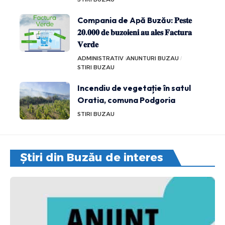
Compania de Apă Buzău: 𝐏𝐞𝐬𝐭𝐞
𝟐𝟎.𝟎𝟎𝟎 𝐝𝐞 𝐛𝐮𝐳𝐨𝐢𝐞𝐧𝐢 𝐚𝐮 𝐚𝐥𝐞𝐬 𝐅𝐚𝐜𝐭𝐮𝐫𝐚
𝐕𝐞𝐫𝐝𝐞
ADMINISTRATIV
ANUNTURI BUZAU
STIRI BUZAU
Incendiu de vegetație în satul
Oratia, comuna Podgoria
STIRI BUZAU
Știri din Buzău de interes