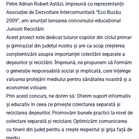
Petre Adrian Robert:Astăzi, împreună cu reprezentanții
Asociației de Dezvoltare Intercomunitară “Eco Buzău
2009”, am anunțat lansarea concursului educațional
Juniorii Reciclării.
Acest proiect este dedicat tuturor copiilor din ciclul primar
și gimnazial din județul nostru și are ca scop creșterea
conștientizării asupra importanței colectării separate a
deșeurilor și reciclării. Împreună, ne propunem să formăm
o generație responsabilă social și implicată, care înțelege
valoarea protejării mediului pentru sănătatea noastră și a
economiei viitoare.
Prin acest concurs, ne dorim să: Oferim suport informativ
și educativ în ceea ce privește colectarea separată și
reciclarea deșeurilor; Promovăm bunele practici la nivel de
colectare separată și reciclare; Optimizăm comunicarea
cu tinerii din județ pentru a crește respectul și grija față de
mediu.