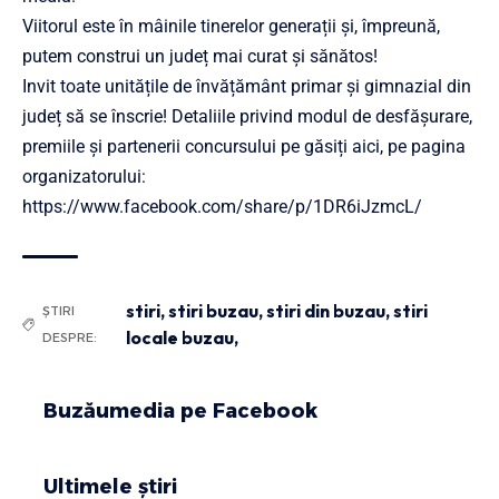
Viitorul este în mâinile tinerelor generații și, împreună,
putem construi un județ mai curat și sănătos!
Invit toate unitățile de învățământ primar și gimnazial din
județ să se înscrie! Detaliile privind modul de desfășurare,
premiile și partenerii concursului pe găsiți aici, pe pagina
organizatorului:
https://www.facebook.com/share/p/1DR6iJzmcL/
stiri
,
stiri buzau
,
stiri din buzau
,
stiri
ȘTIRI
locale buzau,
DESPRE:
Buzăumedia pe Facebook
Ultimele știri