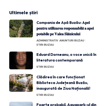
Ultimele știri
Compania de Apă Buzău: 𝐀𝐩𝐞𝐥
𝐩𝐞𝐧𝐭𝐫𝐮 𝐮𝐭𝐢𝐥𝐢𝐳𝐚𝐫𝐞𝐚 𝐫𝐞𝐬𝐩𝐨𝐧𝐬𝐚𝐛𝐢𝐥𝐚̆ 𝐚 𝐚𝐩𝐞𝐢
𝐩𝐨𝐭𝐚𝐛𝐢𝐥𝐞 𝐩𝐞 𝐕𝐚𝐥𝐞𝐚 𝐒𝐥𝐚̆𝐧𝐢𝐜𝐮𝐥𝐮𝐢
ADMINISTRATIV
ANUNTURI BUZAU
STIRI BUZAU
Eduard Dorneanu, o voce unică în
literatura contemporană
STIRI BUZAU
Clădirea în care funcționat
Biblioteca Județeană Buzău,
inaugurată de Ziua Națională!
STIRI BUZAU
Foarte probabil, Aquapark-ul din