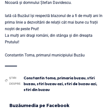
Nicoară și domnului Ștefan Davidescu.
Iată că Buzăul își respectă blazonul de a fi de mulți ani în
prima linie a dezvoltării de relații cât mai bune cu frații
noștri de peste Prut!
La mulți ani dragi români, din stânga și din dreapta
Prutului!
Constantin Toma, primarul municipiului Buzău
Constantin toma
,
primaria buzau
,
stiri
ȘTIRI
buzau
,
stiri buzau azi
,
stiri de buzau azi
,
DESPRE:
stiri din buzau
Buzăumedia pe Facebook