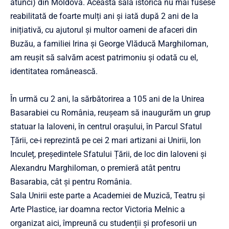
atunci) din Moldova. Această sală istorică nu mai fusese
reabilitată de foarte mulți ani și iată după 2 ani de la
inițiativă, cu ajutorul și multor oameni de afaceri din
Buzău, a familiei Irina și George Vlăducă Marghiloman,
am reușit să salvăm acest patrimoniu și odată cu el,
identitatea românească.
În urmă cu 2 ani, la sărbătorirea a 105 ani de la Unirea
Basarabiei cu România, reușeam să inaugurăm un grup
statuar la Ialoveni, în centrul orașului, în Parcul Sfatul
Țării, ce-i reprezintă pe cei 2 mari artizani ai Unirii, Ion
Inculeț, președintele Sfatului Țării, de loc din Ialoveni și
Alexandru Marghiloman, o premieră atât pentru
Basarabia, cât și pentru România.
Sala Unirii este parte a Academiei de Muzică, Teatru și
Arte Plastice, iar doamna rector Victoria Melnic a
organizat aici, împreună cu studenții și profesorii un