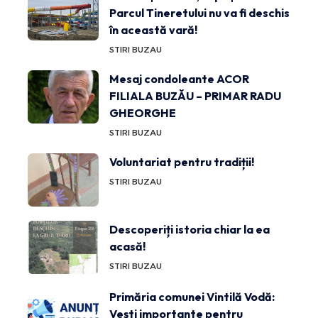
Parcul Tineretului nu va fi deschis
în această vară!
STIRI BUZAU
Mesaj condoleante ACOR
FILIALA BUZĂU – PRIMAR RADU
GHEORGHE
STIRI BUZAU
Voluntariat pentru tradiții!
STIRI BUZAU
Descoperiți istoria chiar la ea
acasă!
STIRI BUZAU
Primăria comunei Vintilă Vodă:
Vești importante pentru