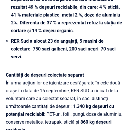
rezultat 49 % deșeuri reciclabile, din care: 4 % sticlă,
41 % materiale plastice, metal 2 %, doze de aluminiu
2%. Diferența de 37 % a reprezentat refuz la stația de
sortare și 14 % deșeu organic.
RER Sud a alocat 23 de angajați, 5 mașini de
colectare,
750 saci galbeni, 200 saci negri, 70 saci
verzi.
Cantități de deșeuri colectate separat
În urma acțiunilor de igienizare desfășurate în cele două
orașe în data de 16 septembrie, RER SUD a ridicat de la
voluntarii care au colectat separat, în saci distincți
următoarele cantități de deșeuri:
1.340 kg deșeuri cu
potențial reciclabil
: PET-uri, folii, pungi, doze de aluminiu,
conserve metalice, tetrapak, sticlă și
860 kg deșeuri
reziduale.