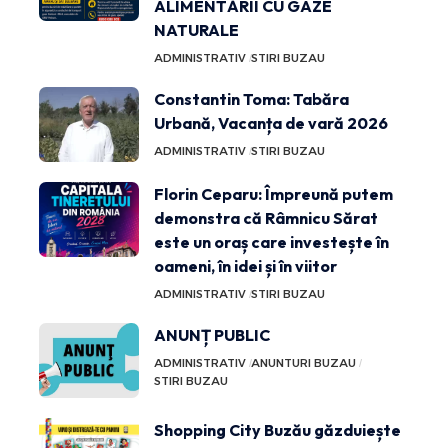
ALIMENTĂRII CU GAZE
NATURALE
ADMINISTRATIV
STIRI BUZAU
Constantin Toma: Tabăra
Urbană, Vacanța de vară 2026
ADMINISTRATIV
STIRI BUZAU
Florin Ceparu: Împreună putem
demonstra că Râmnicu Sărat
este un oraș care investește în
oameni, în idei și în viitor
ADMINISTRATIV
STIRI BUZAU
ANUNȚ PUBLIC
ADMINISTRATIV
ANUNTURI BUZAU
STIRI BUZAU
Shopping City Buzău găzduiește