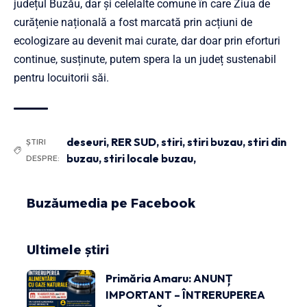
județul Buzău, dar și celelalte comune în care Ziua de
curățenie națională a fost marcată prin acțiuni de
ecologizare au devenit mai curate, dar doar prin eforturi
continue, susținute, putem spera la un județ sustenabil
pentru locuitorii săi.
deseuri
,
RER SUD
,
stiri
,
stiri buzau
,
stiri din
ȘTIRI
buzau
,
stiri locale buzau,
DESPRE:
Buzăumedia pe Facebook
Ultimele știri
Primăria Amaru: ANUNȚ
IMPORTANT – ÎNTRERUPEREA