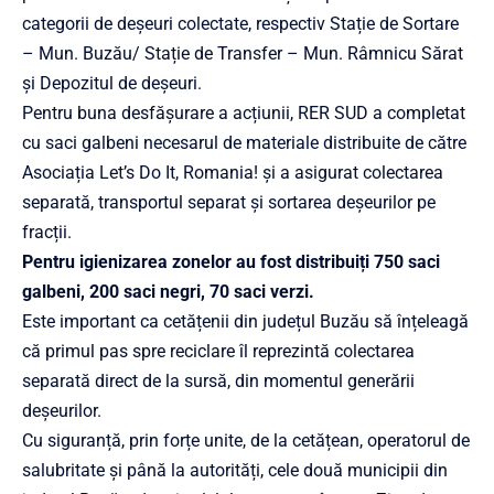
categorii de deșeuri colectate, respectiv Stație de Sortare
– Mun. Buzău/ Stație de Transfer – Mun. Râmnicu Sărat
și Depozitul de deșeuri.
Pentru buna desfășurare a acțiunii, RER SUD a completat
cu saci galbeni necesarul de materiale distribuite de către
Asociația Let’s Do It, Romania! și a asigurat colectarea
separată, transportul separat și sortarea deșeurilor pe
fracții.
Pentru igienizarea zonelor au fost distribuiți 750 saci
galbeni, 200 saci negri, 70 saci verzi.
Este important ca cetățenii din județul Buzău să înțeleagă
că primul pas spre reciclare îl reprezintă colectarea
separată direct de la sursă, din momentul generării
deșeurilor.
Cu siguranță, prin forțe unite, de la cetățean, operatorul de
salubritate și până la autorități, cele două municipii din