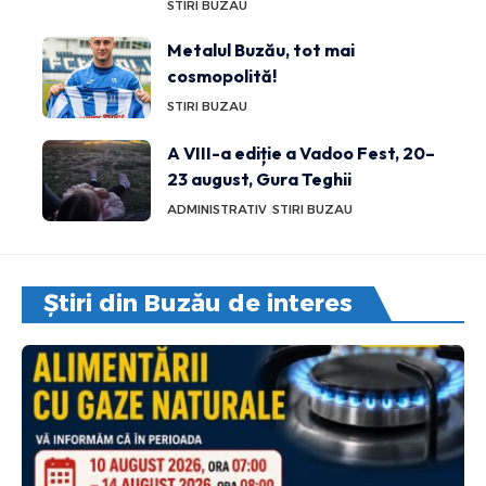
STIRI BUZAU
Metalul Buzău, tot mai
cosmopolită!
STIRI BUZAU
A VIII-a ediție a Vadoo Fest, 20–
23 august, Gura Teghii
ADMINISTRATIV
STIRI BUZAU
Știri din Buzău de interes