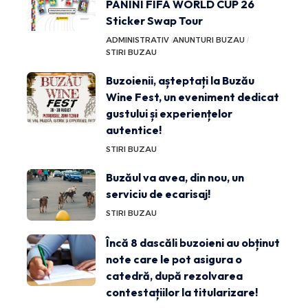
PANINI FIFA WORLD CUP 26
Sticker Swap Tour
ADMINISTRATIV
ANUNTURI BUZAU
STIRI BUZAU
Buzoienii, așteptați la Buzău
Wine Fest, un eveniment dedicat
gustului și experiențelor
autentice!
STIRI BUZAU
Buzăul va avea, din nou, un
serviciu de ecarisaj!
STIRI BUZAU
Încă 8 dascăli buzoieni au obținut
note care le pot asigura o
catedră, după rezolvarea
contestațiilor la titularizare!