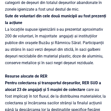
categorii de deșeuri din totalul deșeurilor abandonate în
zonele igienizate a fost unul destul de mic.
Sute de voluntari din cele două municipii au fost prezenți
la acțiune
La locațiile supuse igienizării s-au prezentat aproximativ
200 de voluntari, în majoritate angajați ai instituțiilor
publice din orașele Buzău și Râmnicu Sărat. Participanții
au strâns în saci verzi deșeuri din sticlă, în saci galbeni
deșeuri reciclabile din material plastic, doze de aluminiu,
conserve metalice și în saci negri deșeuri reziduale.
Resurse alocate de RER
Pentru colectarea și transportul deșeurilor, RER SUD a
alocat 23 de angajați și 5 mașini de colectare
care au
fost implicați în tot fluxul, de la distribuirea materialelor, la
colectarea și încărcarea sacilor strânși la finalul acțiunii
până la descărcarea lor la destinațiile specifice fiecărei