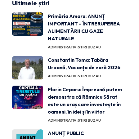
Ultimele știri
Primăria Amaru: ANUNȚ
IMPORTANT – ÎNTRERUPEREA
ALIMENTĂRII CU GAZE
NATURALE
ADMINISTRATIV
STIRI BUZAU
Constantin Toma: Tabăra
Urbană, Vacanța de vară 2026
ADMINISTRATIV
STIRI BUZAU
Florin Ceparu: Împreună putem
demonstra că Râmnicu Sărat
este un oraș care investește în
oameni, în idei și în viitor
ADMINISTRATIV
STIRI BUZAU
ANUNȚ PUBLIC