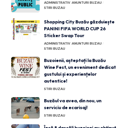
ADMINISTRATIV
ANUNTURI BUZAU
STIRI BUZAU
Shopping City Buzău găzduiește
PANINI FIFA WORLD CUP 26
Sticker Swap Tour
ADMINISTRATIV
ANUNTURI BUZAU
STIRI BUZAU
Buzoienii, așteptați la Buzău
Wine Fest, un eveniment dedicat
gustului și experiențelor
autentice!
STIRI BUZAU
Buzăul va avea, din nou, un
serviciu de ecarisaj!
STIRI BUZAU
Încă 8 dascăli buzoieni au obținut