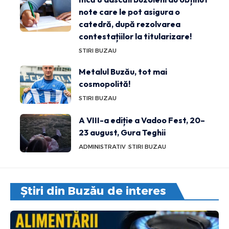
note care le pot asigura o
catedră, după rezolvarea
contestațiilor la titularizare!
STIRI BUZAU
Metalul Buzău, tot mai
cosmopolită!
STIRI BUZAU
A VIII-a ediție a Vadoo Fest, 20–
23 august, Gura Teghii
ADMINISTRATIV
STIRI BUZAU
Știri din Buzău de interes