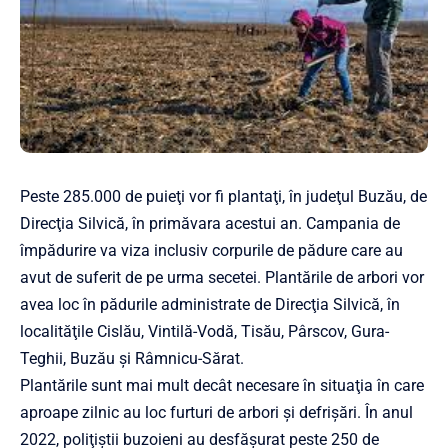
Peste 285.000 de puieţi vor fi plantaţi, în judeţul Buzău, de
Direcţia Silvică, în primăvara acestui an. Campania de
împădurire va viza inclusiv corpurile de pădure care au
avut de suferit de pe urma secetei. Plantările de arbori vor
avea loc în pădurile administrate de Direcţia Silvică, în
localităţile Cislău, Vintilă-Vodă, Tisău, Pârscov, Gura-
Teghii, Buzău şi Râmnicu-Sărat.
Plantările sunt mai mult decât necesare în situaţia în care
aproape zilnic au loc furturi de arbori şi defrişări. În anul
2022, poliţiştii buzoieni au desfăşurat peste 250 de