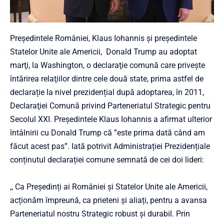
Președintele României, Klaus Iohannis şi președintele
Statelor Unite ale Americii, Donald Trump au adoptat
marţi, la Washington, o declaraţie comună care priveşte
întărirea relaţiilor dintre cele două state, prima astfel de
declarație la nivel prezidențial după adoptarea, în 2011,
Declaraţiei Comună privind Parteneriatul Strategic pentru
Secolul XXI. Președintele Klaus Iohannis a afirmat ulterior
întâlnirii cu Donald Trump că ”este prima dată când am
făcut acest pas”. Iată potrivit Administrației Prezidențiale
conținutul declarației comune semnată de cei doi lideri:
,, Ca Președinți ai României și Statelor Unite ale Americii,
acționăm împreună, ca prieteni și aliați, pentru a avansa
Parteneriatul nostru Strategic robust și durabil. Prin