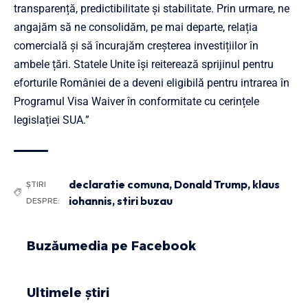
transparență, predictibilitate și stabilitate. Prin urmare, ne
angajăm să ne consolidăm, pe mai departe, relația
comercială și să încurajăm creșterea investițiilor în
ambele țări. Statele Unite își reiterează sprijinul pentru
eforturile României de a deveni eligibilă pentru intrarea în
Programul Visa Waiver în conformitate cu cerințele
legislației SUA.”
declaratie comuna
,
Donald Trump
,
klaus
ȘTIRI
iohannis
,
stiri buzau
DESPRE:
Buzăumedia pe Facebook
Ultimele știri