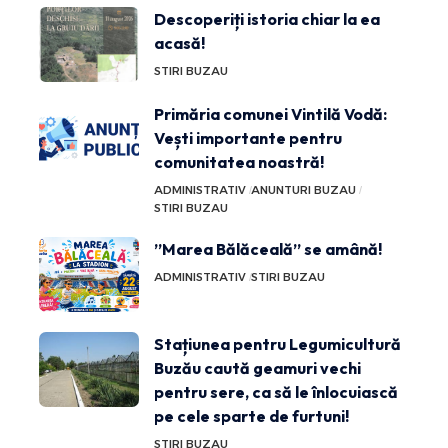
Descoperiți istoria chiar la ea
acasă!
STIRI BUZAU
Primăria comunei Vintilă Vodă:
Vești importante pentru
comunitatea noastră!
ADMINISTRATIV
ANUNTURI BUZAU
STIRI BUZAU
”Marea Bălăceală” se amână!
ADMINISTRATIV
STIRI BUZAU
Stațiunea pentru Legumicultură
Buzău caută geamuri vechi
pentru sere, ca să le înlocuiască
pe cele sparte de furtuni!
STIRI BUZAU