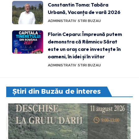
Constantin Toma: Tabăra
Urbană, Vacanța de vară 2026
ADMINISTRATIV
STIRI BUZAU
Florin Ceparu: Împreună putem
demonstra că Râmnicu Sărat
este un oraș care investește în
oameni, în idei și în viitor
ADMINISTRATIV
STIRI BUZAU
Știri din Buzău de interes