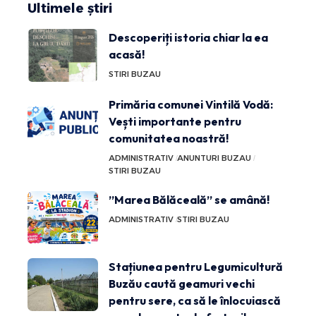
Ultimele știri
Descoperiți istoria chiar la ea
acasă!
STIRI BUZAU
Primăria comunei Vintilă Vodă:
Vești importante pentru
comunitatea noastră!
ADMINISTRATIV
ANUNTURI BUZAU
STIRI BUZAU
”Marea Bălăceală” se amână!
ADMINISTRATIV
STIRI BUZAU
Stațiunea pentru Legumicultură
Buzău caută geamuri vechi
pentru sere, ca să le înlocuiască