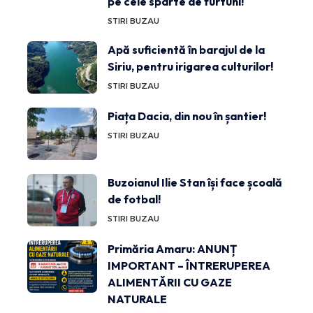
pe cele sparte de furtuni!
STIRI BUZAU
Apă suficientă în barajul de la
Siriu, pentru irigarea culturilor!
STIRI BUZAU
Piața Dacia, din nou în șantier!
STIRI BUZAU
Buzoianul Ilie Stan își face școală
de fotbal!
STIRI BUZAU
Primăria Amaru: ANUNȚ
IMPORTANT – ÎNTRERUPEREA
ALIMENTĂRII CU GAZE
NATURALE