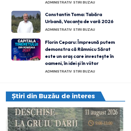
ADMINISTRATIV
STIRI BUZAU
Constantin Toma: Tabăra
Urbană, Vacanța de vară 2026
ADMINISTRATIV
STIRI BUZAU
Florin Ceparu: Împreună putem
demonstra că Râmnicu Sărat
este un oraș care investește în
oameni, în idei și în viitor
ADMINISTRATIV
STIRI BUZAU
Știri din Buzău de interes