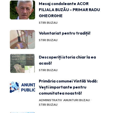
Mesaj condoleante ACOR
FILIALA BUZĂU – PRIMAR RADU
GHEORGHE
STIRI BUZAU
Voluntariat pentru tradiții!
STIRI BUZAU
Descoperiți istoria chiar la ea
acasă!
STIRI BUZAU
Primăria comunei Vintilă Vodă:
Vești importante pentru
comunitatea noastră!
ADMINISTRATIV
ANUNTURI BUZAU
STIRI BUZAU