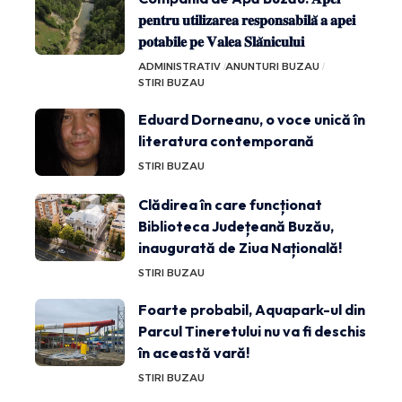
𝐩𝐞𝐧𝐭𝐫𝐮 𝐮𝐭𝐢𝐥𝐢𝐳𝐚𝐫𝐞𝐚 𝐫𝐞𝐬𝐩𝐨𝐧𝐬𝐚𝐛𝐢𝐥𝐚̆ 𝐚 𝐚𝐩𝐞𝐢
𝐩𝐨𝐭𝐚𝐛𝐢𝐥𝐞 𝐩𝐞 𝐕𝐚𝐥𝐞𝐚 𝐒𝐥𝐚̆𝐧𝐢𝐜𝐮𝐥𝐮𝐢
ADMINISTRATIV
ANUNTURI BUZAU
STIRI BUZAU
Eduard Dorneanu, o voce unică în
literatura contemporană
STIRI BUZAU
Clădirea în care funcționat
Biblioteca Județeană Buzău,
inaugurată de Ziua Națională!
STIRI BUZAU
Foarte probabil, Aquapark-ul din
Parcul Tineretului nu va fi deschis
în această vară!
STIRI BUZAU