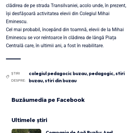
clădirea de pe strada Transilvaniei, acolo unde, în prezent,
își desfășoară activitatea elevii din Colegiul Mihai
Eminescu.
Cel mai probabil, începând din toamnă, elevii de la Mihai
Eminescu se vor reîntoarce în clădirea de lângă Piața
Centrală care, în ultimii ani, a fost în reabilitare.
colegiul pedagocic buzau
,
pedagogic
,
stiri
ȘTIRI
buzau
,
stiri din buzau
DESPRE:
Buzăumedia pe Facebook
Ultimele știri
Compania de Apă Buzău: 𝐀𝐩𝐞𝐥