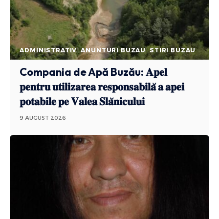
ADMINISTRATIV
ANUNTURI BUZAU
STIRI BUZAU
Compania de Apă Buzău: 𝐀𝐩𝐞𝐥
𝐩𝐞𝐧𝐭𝐫𝐮 𝐮𝐭𝐢𝐥𝐢𝐳𝐚𝐫𝐞𝐚 𝐫𝐞𝐬𝐩𝐨𝐧𝐬𝐚𝐛𝐢𝐥𝐚̆ 𝐚 𝐚𝐩𝐞𝐢
𝐩𝐨𝐭𝐚𝐛𝐢𝐥𝐞 𝐩𝐞 𝐕𝐚𝐥𝐞𝐚 𝐒𝐥𝐚̆𝐧𝐢𝐜𝐮𝐥𝐮𝐢
9 AUGUST 2026