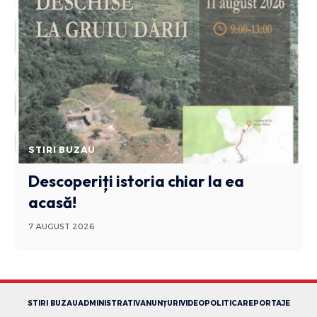
STIRI BUZAU
Descoperiți istoria chiar la ea
acasă!
7 AUGUST 2026
STIRI BUZAU
ADMINISTRATIV
ANUNȚURI
VIDEO
POLITICA
REPORTAJE