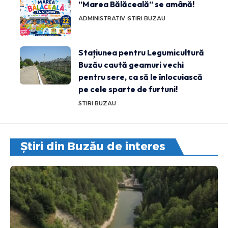
”Marea Bălăceală” se amână!
ADMINISTRATIV
STIRI BUZAU
Stațiunea pentru Legumicultură
Buzău caută geamuri vechi
pentru sere, ca să le înlocuiască
pe cele sparte de furtuni!
STIRI BUZAU
Știri din Buzău de interes