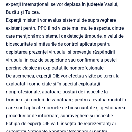
experţii internaţionali se vor deplasa în judeţele Vaslui,
Buzău şi Tulcea.
Experţii misiunii vor evalua sistemul de supraveghere
existent pentru PPC fiind vizate mai multe aspecte, dintre
care menţionăm: sistemul de detecţie timpurie, nivelul de
biosecuritate şi măsurile de control aplicate pentru
depistarea prezenţei virusului şi prevenţia răspândirii
virusului în caz de suspiciune sau confirmare a pestei
porcine clasice în exploataţiile nonprofesionale.
De asemenea, experţii OIE vor efectua vizite pe teren, la
exploataţii comerciale şi în special exploataţii
nonprofesionale, abatoare, posturi de inspecţie la
frontiere şi fonduri de vânătoare, pentru a evalua modul în
care sunt aplicate normele de biosecuritate şi gestionarea
procedurilor de informare, supraveghere şi inspecţie.
Echipa de experţi OIE va fi însoţită de reprezentanţi ai
Autorităţii Naţionale Sanitare Veterinare şi pentru