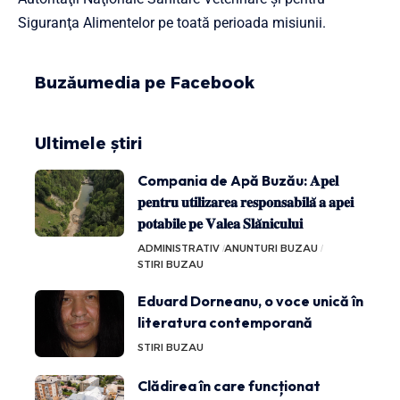
Siguranţa Alimentelor pe toată perioada misiunii.
Buzăumedia pe Facebook
Ultimele știri
Compania de Apă Buzău: 𝐀𝐩𝐞𝐥
𝐩𝐞𝐧𝐭𝐫𝐮 𝐮𝐭𝐢𝐥𝐢𝐳𝐚𝐫𝐞𝐚 𝐫𝐞𝐬𝐩𝐨𝐧𝐬𝐚𝐛𝐢𝐥𝐚̆ 𝐚 𝐚𝐩𝐞𝐢
𝐩𝐨𝐭𝐚𝐛𝐢𝐥𝐞 𝐩𝐞 𝐕𝐚𝐥𝐞𝐚 𝐒𝐥𝐚̆𝐧𝐢𝐜𝐮𝐥𝐮𝐢
ADMINISTRATIV
ANUNTURI BUZAU
STIRI BUZAU
Eduard Dorneanu, o voce unică în
literatura contemporană
STIRI BUZAU
Clădirea în care funcționat