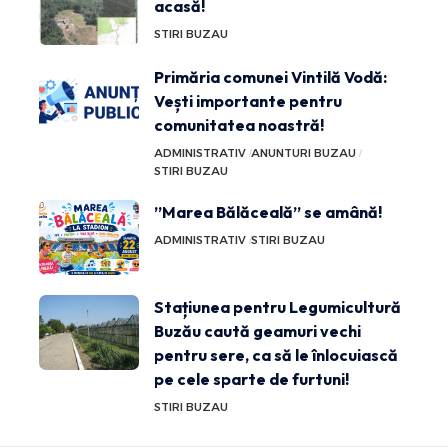
acasă!
STIRI BUZAU
Primăria comunei Vintilă Vodă:
Vești importante pentru
comunitatea noastră!
ADMINISTRATIV
ANUNTURI BUZAU
STIRI BUZAU
”Marea Bălăceală” se amână!
ADMINISTRATIV
STIRI BUZAU
Stațiunea pentru Legumicultură
Buzău caută geamuri vechi
pentru sere, ca să le înlocuiască
pe cele sparte de furtuni!
STIRI BUZAU