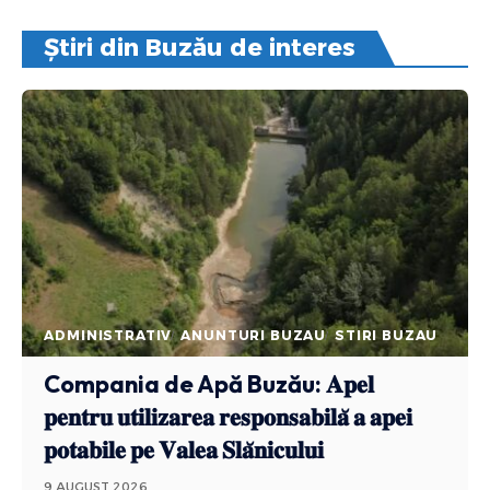
Știri din Buzău de interes
ADMINISTRATIV
ANUNTURI BUZAU
STIRI BUZAU
Compania de Apă Buzău: 𝐀𝐩𝐞𝐥
𝐩𝐞𝐧𝐭𝐫𝐮 𝐮𝐭𝐢𝐥𝐢𝐳𝐚𝐫𝐞𝐚 𝐫𝐞𝐬𝐩𝐨𝐧𝐬𝐚𝐛𝐢𝐥𝐚̆ 𝐚 𝐚𝐩𝐞𝐢
𝐩𝐨𝐭𝐚𝐛𝐢𝐥𝐞 𝐩𝐞 𝐕𝐚𝐥𝐞𝐚 𝐒𝐥𝐚̆𝐧𝐢𝐜𝐮𝐥𝐮𝐢
9 AUGUST 2026