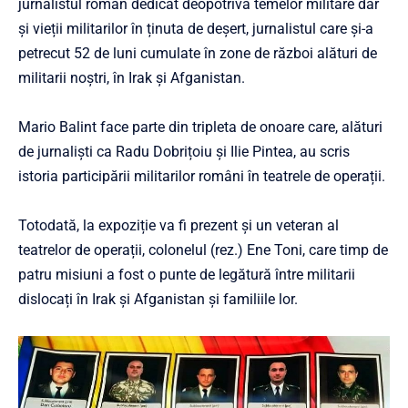
jurnalistul român dedicat deopotriva temelor militare dar
și vieții militarilor în ținuta de deșert, jurnalistul care și-a
petrecut 52 de luni cumulate în zone de război alături de
militarii noștri, în Irak și Afganistan.
Mario Balint face parte din tripleta de onoare care, alături
de jurnaliști ca Radu Dobrițoiu și Ilie Pintea, au scris
istoria participării militarilor români în teatrele de operații.
Totodată, la expoziție va fi prezent și un veteran al
teatrelor de operații, colonelul (rez.) Ene Toni, care timp de
patru misiuni a fost o punte de legătură între militarii
dislocați în Irak și Afganistan și familiile lor.