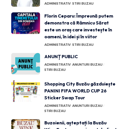
ADMINISTRATIV
STIRI BUZAU
Florin Ceparu: Împreună putem
demonstra că Râmnicu Sărat
este un oraș care investește în
oameni, în idei și în viitor
ADMINISTRATIV
STIRI BUZAU
ANUNȚ PUBLIC
ADMINISTRATIV
ANUNTURI BUZAU
STIRI BUZAU
Shopping City Buzău găzduiește
PANINI FIFA WORLD CUP 26
Sticker Swap Tour
ADMINISTRATIV
ANUNTURI BUZAU
STIRI BUZAU
Buzoienii, așteptați la Buzău