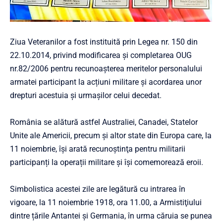
Ziua Veteranilor a fost instituită prin Legea nr. 150 din
22.10.2014, privind modificarea și completarea OUG
nr.82/2006 pentru recunoașterea meritelor personalului
armatei participant la acțiuni militare și acordarea unor
drepturi acestuia și urmașilor celui decedat.
România se alătură astfel Australiei, Canadei, Statelor
Unite ale Americii, precum şi altor state din Europa care, la
11 noiembrie, îşi arată recunoştinţa pentru militarii
participanți la operații militare şi îşi comemorează eroii.
Simbolistica acestei zile are legătură cu intrarea în
vigoare, la 11 noiembrie 1918, ora 11.00, a Armistiţiului
dintre țările Antantei şi Germania, în urma căruia se punea