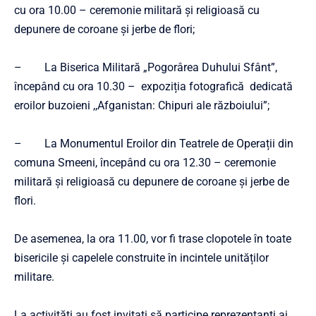
cu ora 10.00 – ceremonie militară și religioasă cu
depunere de coroane și jerbe de flori;
– La Biserica Militară „Pogorârea Duhului Sfânt”,
începând cu ora 10.30 – expoziția fotografică dedicată
eroilor buzoieni ,,Afganistan: Chipuri ale războiului”;
– La Monumentul Eroilor din Teatrele de Operații din
comuna Smeeni, începând cu ora 12.30 – ceremonie
militară și religioasă cu depunere de coroane și jerbe de
flori.
De asemenea, la ora 11.00, vor fi trase clopotele în toate
bisericile și capelele construite în incintele unităților
militare.
La activități au fost invitați să participe reprezentanţi ai