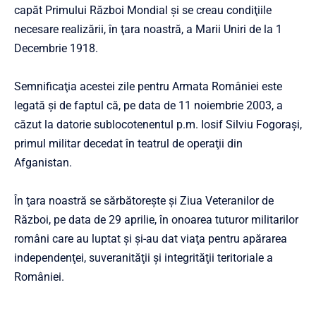
capăt Primului Război Mondial şi se creau condiţiile
necesare realizării, în ţara noastră, a Marii Uniri de la 1
Decembrie 1918.
Semnificaţia acestei zile pentru Armata României este
legată şi de faptul că, pe data de 11 noiembrie 2003, a
căzut la datorie sublocotenentul p.m. Iosif Silviu Fogoraşi,
primul militar decedat în teatrul de operaţii din
Afganistan.
În ţara noastră se sărbătoreşte şi Ziua Veteranilor de
Război, pe data de 29 aprilie, în onoarea tuturor militarilor
români care au luptat şi şi-au dat viaţa pentru apărarea
independenţei, suveranităţii şi integrităţii teritoriale a
României.