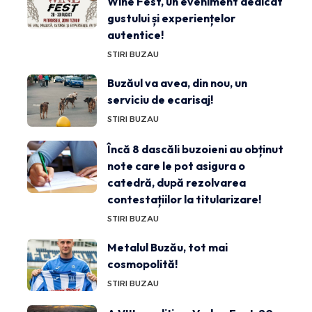
Wine Fest, un eveniment dedicat
gustului și experiențelor
autentice!
STIRI BUZAU
Buzăul va avea, din nou, un
serviciu de ecarisaj!
STIRI BUZAU
Încă 8 dascăli buzoieni au obținut
note care le pot asigura o
catedră, după rezolvarea
contestațiilor la titularizare!
STIRI BUZAU
Metalul Buzău, tot mai
cosmopolită!
STIRI BUZAU