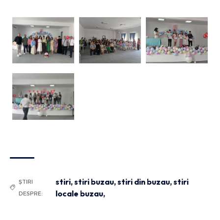
stiri
,
stiri buzau
,
stiri din buzau
,
stiri
ȘTIRI
locale buzau,
DESPRE: