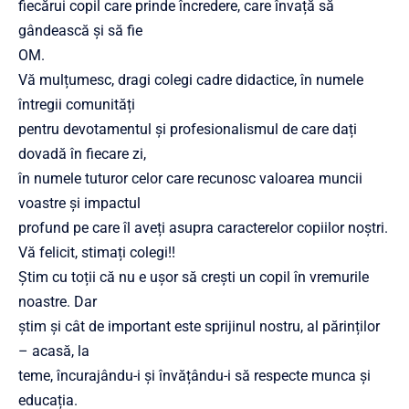
fiecărui copil care prinde încredere, care învață să
gândească și să fie
OM.
Vă mulțumesc, dragi colegi cadre didactice, în numele
întregii comunități
pentru devotamentul și profesionalismul de care dați
dovadă în fiecare zi,
în numele tuturor celor care recunosc valoarea muncii
voastre și impactul
profund pe care îl aveți asupra caracterelor copiilor noștri.
Vă felicit, stimați colegi!!
Știm cu toții că nu e ușor să crești un copil în vremurile
noastre. Dar
știm și cât de important este sprijinul nostru, al părinților
– acasă, la
teme, încurajându-i și învățându-i să respecte munca și
educația.