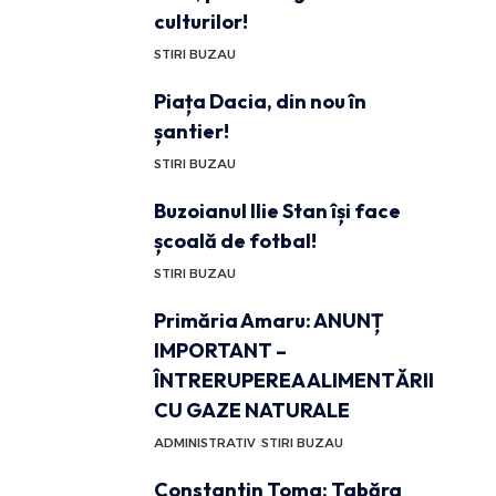
culturilor!
STIRI BUZAU
Piața Dacia, din nou în
șantier!
STIRI BUZAU
Buzoianul Ilie Stan își face
școală de fotbal!
STIRI BUZAU
Primăria Amaru: ANUNȚ
IMPORTANT –
ÎNTRERUPEREA ALIMENTĂRII
CU GAZE NATURALE
ADMINISTRATIV
STIRI BUZAU
Constantin Toma: Tabăra