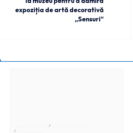
la muzeu pentru a admira
expoziția de artă decorativă
„Sensuri”
ADMINISTRATIV
ANUNTURI BUZAU
STIRI BUZAU