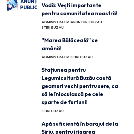
Vodă: Vești importante
pentru comunitatea noastră!
ADMINISTRATIV
ANUNTURI BUZAU
STIRI BUZAU
”Marea Bălăceală” se
amână!
ADMINISTRATIV
STIRI BUZAU
Stațiunea pentru
Legumicultură Buzău caută
geamuri vechi pentru sere, ca
să le înlocuiască pe cele
sparte de furtuni!
STIRI BUZAU
Apă suficientă în barajul de la
Siriu, pentru irigarea