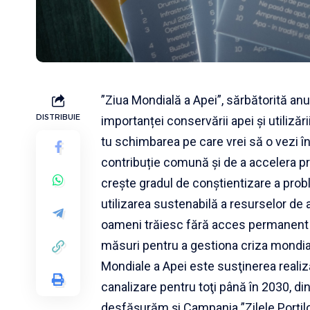
”Ziua Mondială a Apei”, sărbătorită anu
DISTRIBUIE
importanței conservării apei și utilizăr
tu schimbarea pe care vrei să o vezi în
contribuție comună și de a accelera p
crește gradul de conștientizare a prob
utilizarea sustenabilă a resurselor de 
oameni trăiesc fără acces permanent şi
măsuri pentru a gestiona criza mondială
Mondiale a Apei este susţinerea realiză
canalizare pentru toţi până în 2030, d
desfășurăm și Campania ”Zilele Porțilo