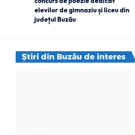
concurs de poezie dedicat
elevilor de gimnaziu și liceu din
județul Buzău
Știri din Buzău de interes
STIRI BUZAU