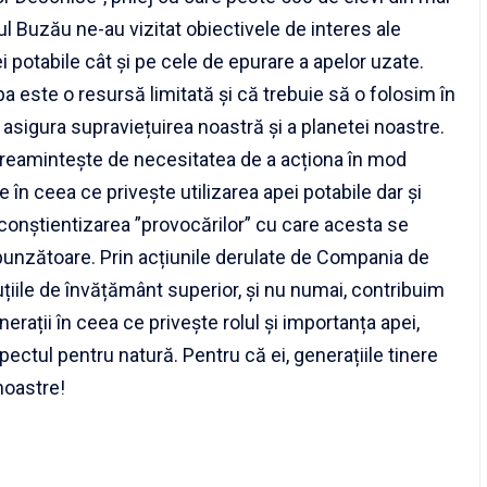
țul Buzău ne-au vizitat obiectivele de interes ale
ei potabile cât și pe cele de epurare a apelor uzate.
 este o resursă limitată și că trebuie să o folosim în
asigura supraviețuirea noastră și a planetei noastre.
e reamintește de necesitatea de a acționa în mod
e în ceea ce privește utilizarea apei potabile dar și
 conștientizarea ”provocărilor” cu care acesta se
punzătoare. Prin acțiunile derulate de Compania de
uțiile de învățământ superior, și nu numai, contribuim
nerații în ceea ce privește rolul și importanța apei,
pectul pentru natură. Pentru că ei, generațiile tinere
 noastre!