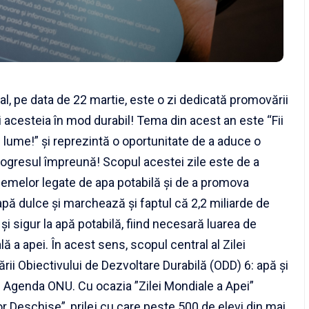
al, pe data de 22 martie, este o zi dedicată promovării
ii acesteia în mod durabil! Tema din acest an este “Fii
 lume!” și reprezintă o oportunitate de a aduce o
rogresul împreună! Scopul acestei zile este de a
lemelor legate de apa potabilă și de a promova
apă dulce și marchează şi faptul că 2,2 miliarde de
 sigur la apă potabilă, fiind necesară luarea de
 a apei. În acest sens, scopul central al Zilei
rii Obiectivului de Dezvoltare Durabilă (ODD) 6: apă şi
in Agenda ONU. Cu ocazia ”Zilei Mondiale a Apei”
r Deschise”, prilej cu care peste 500 de elevi din mai