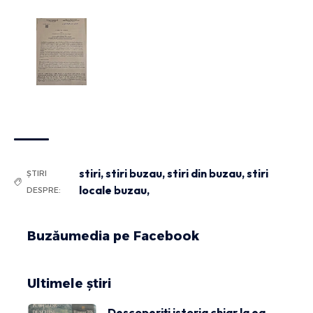
stiri
,
stiri buzau
,
stiri din buzau
,
stiri
ȘTIRI
locale buzau,
DESPRE:
Buzăumedia pe Facebook
Ultimele știri
Descoperiți istoria chiar la ea