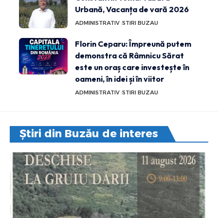
Urbană, Vacanța de vară 2026
ADMINISTRATIV
STIRI BUZAU
Florin Ceparu: Împreună putem
demonstra că Râmnicu Sărat
este un oraș care investește în
oameni, în idei și în viitor
ADMINISTRATIV
STIRI BUZAU
Știri din Buzău de interes