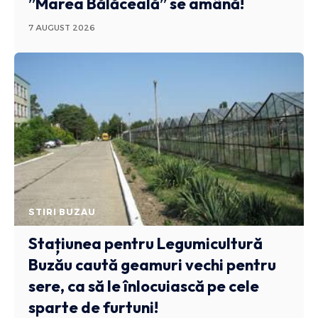
”Marea Bălăceală” se amână!
7 AUGUST 2026
STIRI BUZAU
Stațiunea pentru Legumicultură
Buzău caută geamuri vechi pentru
sere, ca să le înlocuiască pe cele
sparte de furtuni!