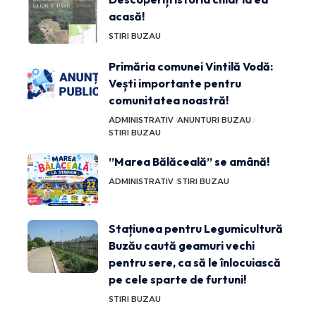
acasă!
STIRI BUZAU
Primăria comunei Vintilă Vodă:
Vești importante pentru
comunitatea noastră!
ADMINISTRATIV
ANUNTURI BUZAU
STIRI BUZAU
”Marea Bălăceală” se amână!
ADMINISTRATIV
STIRI BUZAU
Stațiunea pentru Legumicultură
Buzău caută geamuri vechi
pentru sere, ca să le înlocuiască
pe cele sparte de furtuni!
STIRI BUZAU