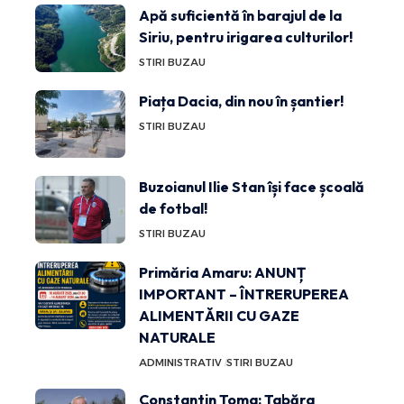
Apă suficientă în barajul de la
Siriu, pentru irigarea culturilor!
STIRI BUZAU
Piața Dacia, din nou în șantier!
STIRI BUZAU
Buzoianul Ilie Stan își face școală
de fotbal!
STIRI BUZAU
Primăria Amaru: ANUNȚ
IMPORTANT – ÎNTRERUPEREA
ALIMENTĂRII CU GAZE
NATURALE
ADMINISTRATIV
STIRI BUZAU
Constantin Toma: Tabăra