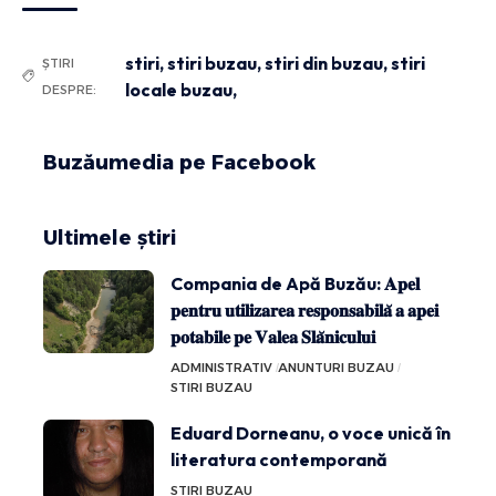
stiri
,
stiri buzau
,
stiri din buzau
,
stiri
ȘTIRI
locale buzau,
DESPRE:
Buzăumedia pe Facebook
Ultimele știri
Compania de Apă Buzău: 𝐀𝐩𝐞𝐥
𝐩𝐞𝐧𝐭𝐫𝐮 𝐮𝐭𝐢𝐥𝐢𝐳𝐚𝐫𝐞𝐚 𝐫𝐞𝐬𝐩𝐨𝐧𝐬𝐚𝐛𝐢𝐥𝐚̆ 𝐚 𝐚𝐩𝐞𝐢
𝐩𝐨𝐭𝐚𝐛𝐢𝐥𝐞 𝐩𝐞 𝐕𝐚𝐥𝐞𝐚 𝐒𝐥𝐚̆𝐧𝐢𝐜𝐮𝐥𝐮𝐢
ADMINISTRATIV
ANUNTURI BUZAU
STIRI BUZAU
Eduard Dorneanu, o voce unică în
literatura contemporană
STIRI BUZAU