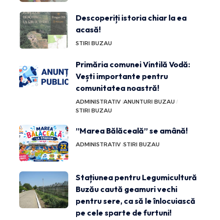
Descoperiți istoria chiar la ea
acasă!
STIRI BUZAU
Primăria comunei Vintilă Vodă:
Vești importante pentru
comunitatea noastră!
ADMINISTRATIV
ANUNTURI BUZAU
STIRI BUZAU
”Marea Bălăceală” se amână!
ADMINISTRATIV
STIRI BUZAU
Stațiunea pentru Legumicultură
Buzău caută geamuri vechi
pentru sere, ca să le înlocuiască
pe cele sparte de furtuni!