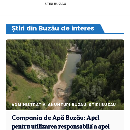
STIRI BUZAU
Știri din Buzău de interes
ADMINISTRATIV
ANUNTURI BUZAU
STIRI BUZAU
Compania de Apă Buzău: 𝐀𝐩𝐞𝐥
𝐩𝐞𝐧𝐭𝐫𝐮 𝐮𝐭𝐢𝐥𝐢𝐳𝐚𝐫𝐞𝐚 𝐫𝐞𝐬𝐩𝐨𝐧𝐬𝐚𝐛𝐢𝐥𝐚̆ 𝐚 𝐚𝐩𝐞𝐢