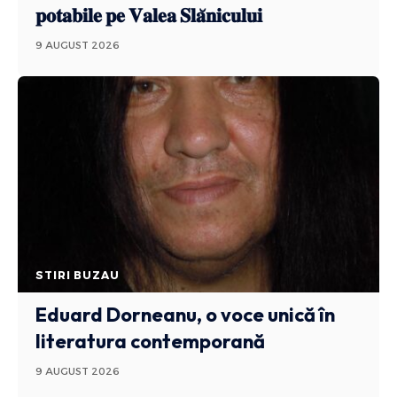
𝐩𝐨𝐭𝐚𝐛𝐢𝐥𝐞 𝐩𝐞 𝐕𝐚𝐥𝐞𝐚 𝐒𝐥𝐚̆𝐧𝐢𝐜𝐮𝐥𝐮𝐢
9 AUGUST 2026
STIRI BUZAU
Eduard Dorneanu, o voce unică în
literatura contemporană
9 AUGUST 2026