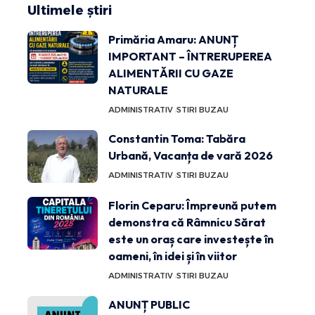
Ultimele știri
Primăria Amaru: ANUNȚ
IMPORTANT – ÎNTRERUPEREA
ALIMENTĂRII CU GAZE
NATURALE
ADMINISTRATIV
STIRI BUZAU
Constantin Toma: Tabăra
Urbană, Vacanța de vară 2026
ADMINISTRATIV
STIRI BUZAU
Florin Ceparu: Împreună putem
demonstra că Râmnicu Sărat
este un oraș care investește în
oameni, în idei și în viitor
ADMINISTRATIV
STIRI BUZAU
ANUNȚ PUBLIC