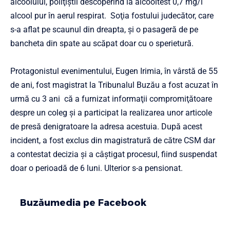
alcoolului, poliţiştii descoperind la alcooltest 0,7 mg/l
alcool pur în aerul respirat. Soţia fostului judecător, care
s-a aflat pe scaunul din dreapta, şi o pasageră de pe
bancheta din spate au scăpat doar cu o sperietură.
Protagonistul evenimentului, Eugen Irimia, în vârstă de 55
de ani, fost magistrat la Tribunalul Buzău a fost acuzat în
urmă cu 3 ani că a furnizat informaţii compromiţătoare
despre un coleg şi a participat la realizarea unor articole
de presă denigratoare la adresa acestuia. După acest
incident, a fost exclus din magistratură de către CSM dar
a contestat decizia și a câștigat procesul, fiind suspendat
doar o perioadă de 6 luni. Ulterior s-a pensionat.
Buzăumedia pe Facebook