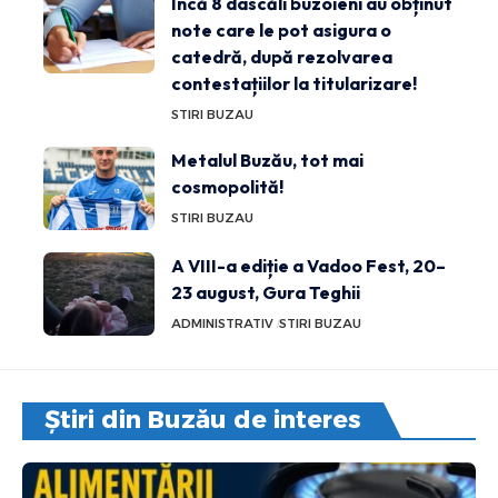
Încă 8 dascăli buzoieni au obținut
note care le pot asigura o
catedră, după rezolvarea
contestațiilor la titularizare!
STIRI BUZAU
Metalul Buzău, tot mai
cosmopolită!
STIRI BUZAU
A VIII-a ediție a Vadoo Fest, 20–
23 august, Gura Teghii
ADMINISTRATIV
STIRI BUZAU
Știri din Buzău de interes