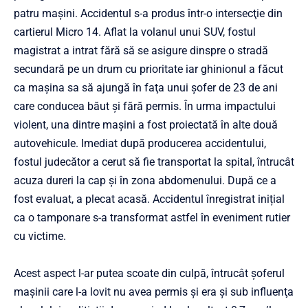
patru maşini. Accidentul s-a produs într-o intersecţie din
cartierul Micro 14. Aflat la volanul unui SUV, fostul
magistrat a intrat fără să se asigure dinspre o stradă
secundară pe un drum cu prioritate iar ghinionul a făcut
ca maşina sa să ajungă în faţa unui şofer de 23 de ani
care conducea băut şi fără permis. În urma impactului
violent, una dintre maşini a fost proiectată în alte două
autovehicule. Imediat după producerea accidentului,
fostul judecător a cerut să fie transportat la spital, întrucât
acuza dureri la cap şi în zona abdomenului. După ce a
fost evaluat, a plecat acasă. Accidentul înregistrat inițial
ca o tamponare s-a transformat astfel în eveniment rutier
cu victime.
Acest aspect l-ar putea scoate din culpă, întrucât şoferul
maşinii care l-a lovit nu avea permis şi era şi sub influenţa