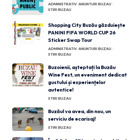
ADMINISTRATIV
ANUNTURI BUZAU
STIRI BUZAU
Shopping City Buzău găzduiește
PANINI FIFA WORLD CUP 26
Sticker Swap Tour
ADMINISTRATIV
ANUNTURI BUZAU
STIRI BUZAU
Buzoienii, așteptați la Buzău
Wine Fest, un eveniment dedicat
gustului și experiențelor
autentice!
STIRI BUZAU
Buzăul va avea, din nou, un
serviciu de ecarisaj!
STIRI BUZAU