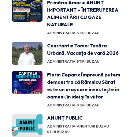
Primăria Amaru: ANUNȚ
IMPORTANT – ÎNTRERUPEREA
ALIMENTĂRII CU GAZE
NATURALE
ADMINISTRATIV
STIRI BUZAU
Constantin Toma: Tabăra
Urbană, Vacanța de vară 2026
ADMINISTRATIV
STIRI BUZAU
Florin Ceparu: Împreună putem
demonstra că Râmnicu Sărat
este un oraș care investește în
oameni, în idei și în viitor
ADMINISTRATIV
STIRI BUZAU
ANUNȚ PUBLIC
ADMINISTRATIV
ANUNTURI BUZAU
STIRI BUZAU