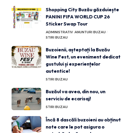
Shopping City Buzău găzduiește
PANINI FIFA WORLD CUP 26
Sticker Swap Tour
ADMINISTRATIV
ANUNTURI BUZAU
STIRI BUZAU
Buzoienii, așteptați la Buzău
Wine Fest, un eveniment dedicat
gustului și experiențelor
autentice!
STIRI BUZAU
Buzăul va avea, din nou, un
serviciu de ecarisaj!
STIRI BUZAU
Încă 8 dascăli buzoieni au obținut
note care le pot asigura o