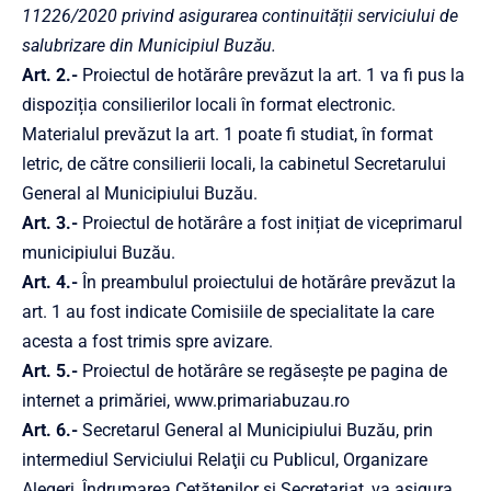
11226/2020 privind asigurarea continuității serviciului de
salubrizare din Municipiul Buzău.
Art. 2.-
Proiectul de hotărâre prevăzut la art. 1 va fi pus la
dispoziția consilierilor locali în format electronic.
Materialul prevăzut la art. 1 poate fi studiat, în format
letric, de către consilierii locali, la cabinetul Secretarului
General al Municipiului Buzău.
Art. 3.-
Proiectul de hotărâre a fost inițiat de viceprimarul
municipiului Buzău.
Art. 4.-
În preambulul proiectului de hotărâre prevăzut la
art. 1 au fost indicate Comisiile de specialitate la care
acesta a fost trimis spre avizare.
Art. 5.-
Proiectul de hotărâre se regăsește pe pagina de
internet a primăriei,
www.primariabuzau.ro
Art. 6.-
Secretarul General al Municipiului Buzău, prin
intermediul Serviciului Relaţii cu Publicul, Organizare
Alegeri, Îndrumarea Cetăţenilor şi Secretariat, va asigura