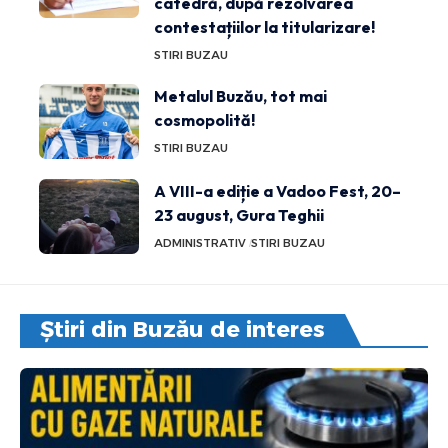
catedră, după rezolvarea
contestațiilor la titularizare!
STIRI BUZAU
Metalul Buzău, tot mai
cosmopolită!
STIRI BUZAU
A VIII-a ediție a Vadoo Fest, 20–
23 august, Gura Teghii
ADMINISTRATIV
STIRI BUZAU
Știri din Buzău de interes